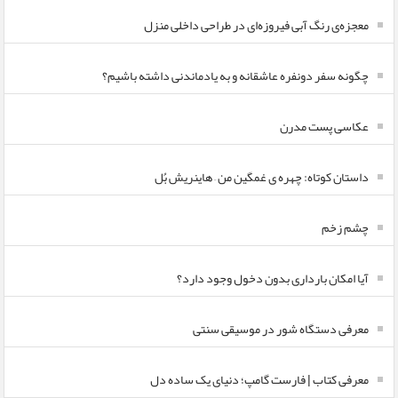
معجزه‌ی رنگ آبی فیروزه‌ای در طراحی داخلی منزل
چگونه سفر دونفره عاشقانه و به یادماندنی داشته باشیم؟
عکاسی پست مدرن
داستان کوتاه: چهره ی غمگین من – هاینریش بُل
چشم زخم
آیا امکان بارداری بدون دخول وجود دارد؟
معرفی دستگاه شور در موسیقی سنتی
معرفی کتاب | فارست گامپ؛ دنیای یک ساده دل