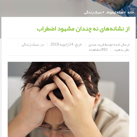
خانه
مجله لیموناد
سبک زندگی
از نشانه‌های نه چندان مشهود اضطراب
ارسال شده توسط
فرید عبدی
تاریخ:
14 ژانویه 2019
در:
سبک زندگی
نظر بدهید
892 مشاهده