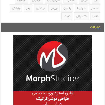
همسر
هواپیما
والدین
ورزش
ویتامین
پدر
پزشکی
کتاب
کتابخوانی
کودک
تبلیغات