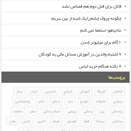
قاتل برای قتل دوم هم قصاص نشد
چگونه چروک چشم رایک شبه از بین ببریم
نتانیاهو: استعفا نمی کنم
۱۰ گام برای میلیونر شدن
۷ اشتباه والدین در آموزش مسائل مالی به کودکان
۸ نکته هنگام خرید لباس
برچسب‌ها
آرامش
آمریکا
آموزش
ازدواج
استرس
ایران
بیمار
بیماری
خانواده
خودرو
درد
درمان
دکتر
روانشناسی
زمستان
زن
زندگی
زیبایی
سبک زندگی
سفر
سلامت
سلامتی
سینما
فضا
فوتبال
فیلم
لاغری
لباس
مادر
مرد
مریض
مسافرت
معرفی کتاب
موسیقی
موفقیت