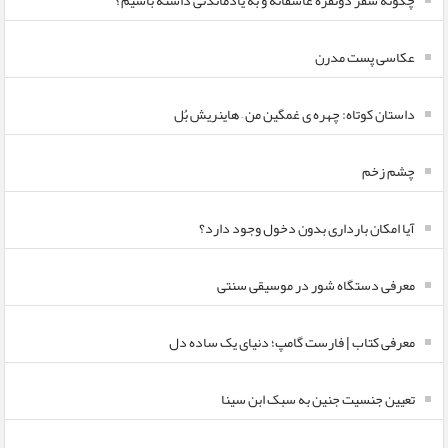
چگونه سفر دونفره عاشقانه و به یادماندنی داشته باشیم؟
عکاسی پست مدرن
داستان کوتاه: چهره ی غمگین من – هاینریش بُل
چشم زخم
آیا امکان بارداری بدون دخول وجود دارد؟
معرفی دستگاه شور در موسیقی سنتی
معرفی کتاب | فارست گامپ؛ دنیای یک ساده دل
تعیین جنسیت جنین به سبک ابن سینا