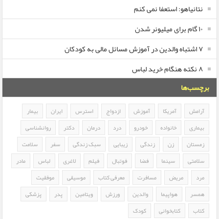
نتانیاهو: استعفا نمی کنم
۱۰ گام برای میلیونر شدن
۷ اشتباه والدین در آموزش مسائل مالی به کودکان
۸ نکته هنگام خرید لباس
برچسب‌ها
آرامش
آمریکا
آموزش
ازدواج
استرس
ایران
بیمار
بیماری
خانواده
خودرو
درد
درمان
دکتر
روانشناسی
زمستان
زن
زندگی
زیبایی
سبک زندگی
سفر
سلامت
سلامتی
سینما
فضا
فوتبال
فیلم
لاغری
لباس
مادر
مرد
مریض
مسافرت
معرفی کتاب
موسیقی
موفقیت
همسر
هواپیما
والدین
ورزش
ویتامین
پدر
پزشکی
کتاب
کتابخوانی
کودک