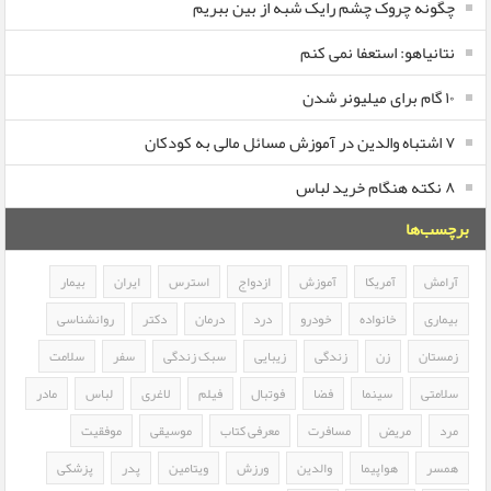
چگونه چروک چشم رایک شبه از بین ببریم
نتانیاهو: استعفا نمی کنم
۱۰ گام برای میلیونر شدن
۷ اشتباه والدین در آموزش مسائل مالی به کودکان
۸ نکته هنگام خرید لباس
برچسب‌ها
آرامش
آمریکا
آموزش
ازدواج
استرس
ایران
بیمار
بیماری
خانواده
خودرو
درد
درمان
دکتر
روانشناسی
زمستان
زن
زندگی
زیبایی
سبک زندگی
سفر
سلامت
سلامتی
سینما
فضا
فوتبال
فیلم
لاغری
لباس
مادر
مرد
مریض
مسافرت
معرفی کتاب
موسیقی
موفقیت
همسر
هواپیما
والدین
ورزش
ویتامین
پدر
پزشکی