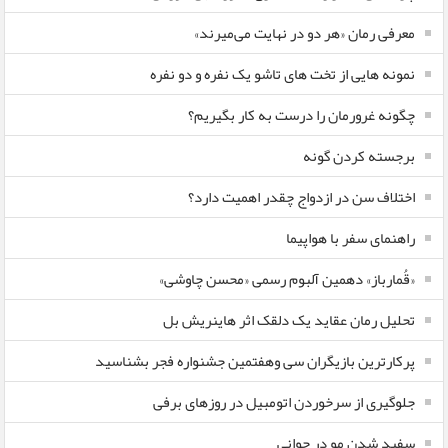
معرفی رمان «هر دو در نهایت می‌میرند»
نمونه هایی از تخت های تاشو یک نفره و دو نفره
چگونه غرورمان را درست به کار بگیریم؟
برجسته کردن گونه
اختلاف سن در ازدواج چقدر اهمیت دارد؟
راهنمای سفر با هواپیما
«قُمارباز» دهمین آلبوم رسمی «محسن چاوشی»
تحلیل رمان عقاید یک دلقک اثر هاینریش بل
پرکارترین بازیگران سی وهفتمین جشنواره فجر بشناسید
جلوگیری از سرخوردن اتومبیل در روزهای برفی
سفید شدن مو در جوانی