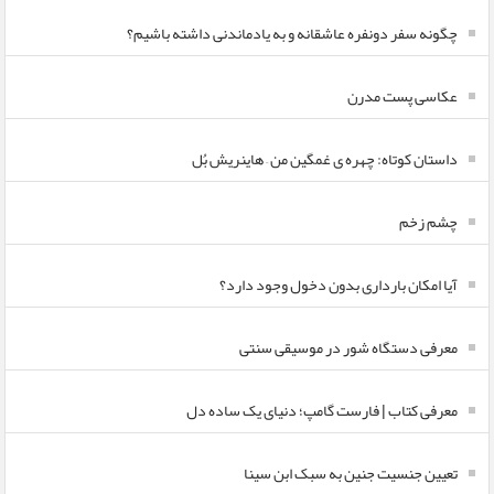
چگونه سفر دونفره عاشقانه و به یادماندنی داشته باشیم؟
عکاسی پست مدرن
داستان کوتاه: چهره ی غمگین من – هاینریش بُل
چشم زخم
آیا امکان بارداری بدون دخول وجود دارد؟
معرفی دستگاه شور در موسیقی سنتی
معرفی کتاب | فارست گامپ؛ دنیای یک ساده دل
تعیین جنسیت جنین به سبک ابن سینا