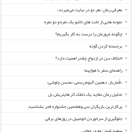
معرفی رمان «هر دو در نهایت می‌میرند»
نمونه هایی از تخت های تاشو یک نفره و دو نفره
چگونه غرورمان را درست به کار بگیریم؟
برجسته کردن گونه
اختلاف سن در ازدواج چقدر اهمیت دارد؟
راهنمای سفر با هواپیما
«قُمارباز» دهمین آلبوم رسمی «محسن چاوشی»
تحلیل رمان عقاید یک دلقک اثر هاینریش بل
پرکارترین بازیگران سی وهفتمین جشنواره فجر بشناسید
جلوگیری از سرخوردن اتومبیل در روزهای برفی
سفید شدن مو در جوانی