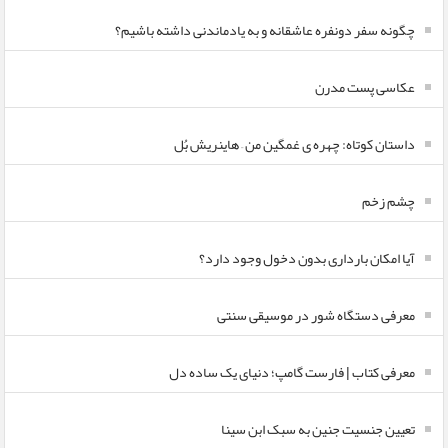
چگونه سفر دونفره عاشقانه و به یادماندنی داشته باشیم؟
عکاسی پست مدرن
داستان کوتاه: چهره ی غمگین من – هاینریش بُل
چشم زخم
آیا امکان بارداری بدون دخول وجود دارد؟
معرفی دستگاه شور در موسیقی سنتی
معرفی کتاب | فارست گامپ؛ دنیای یک ساده دل
تعیین جنسیت جنین به سبک ابن سینا