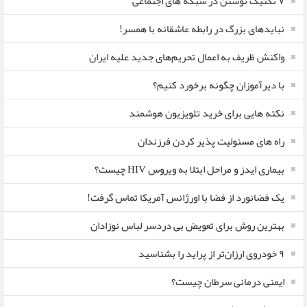
۷ تکنیک نوشتن در شبکه های اجتماعی
نبایدهای بزرگ در رابطه عاشقانه با همسر!
واکنش ظریف به اعمال تحریم‌های جدید علیه ایران
با دیرآموزان چگونه برخورد کنیم؟
نکته هایی برای خرید تلویزیون هوشمند
راه های مسئولیت پذیر کردن فرزندان
بیماری ایدز و مراحل ابتلا به ویروس HIV چیست؟
یک فضانورد از فضا با اورژانس آمریکا تماس گرفت!
بهترین روش برای تعویض بی دردسر لباس نوزادان
٩ خودروی ارزان‌تر از پراید را بشناسید
ایمنی درمانی سرطان چیست؟