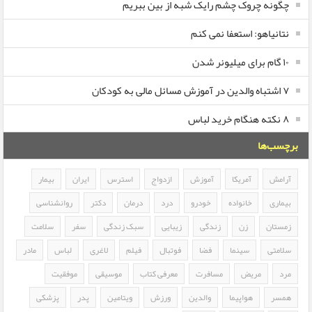
چگونه چروک چشم رایک شبه از بین ببریم
نتانیاهو: استعفا نمی کنم
۱۰ گام برای میلیونر شدن
۷ اشتباه والدین در آموزش مسائل مالی به کودکان
۸ نکته هنگام خرید لباس
برچسب‌ها
آرامش
آمریکا
آموزش
ازدواج
استرس
ایران
بیمار
بیماری
خانواده
خودرو
درد
درمان
دکتر
روانشناسی
زمستان
زن
زندگی
زیبایی
سبک زندگی
سفر
سلامت
سلامتی
سینما
فضا
فوتبال
فیلم
لاغری
لباس
مادر
مرد
مریض
مسافرت
معرفی کتاب
موسیقی
موفقیت
همسر
هواپیما
والدین
ورزش
ویتامین
پدر
پزشکی