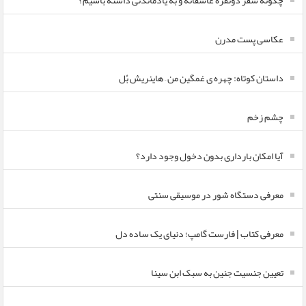
چگونه سفر دونفره عاشقانه و به یادماندنی داشته باشیم؟
عکاسی پست مدرن
داستان کوتاه: چهره ی غمگین من – هاینریش بُل
چشم زخم
آیا امکان بارداری بدون دخول وجود دارد؟
معرفی دستگاه شور در موسیقی سنتی
معرفی کتاب | فارست گامپ؛ دنیای یک ساده دل
تعیین جنسیت جنین به سبک ابن سینا