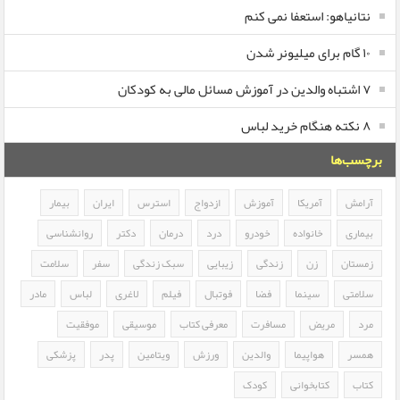
نتانیاهو: استعفا نمی کنم
۱۰ گام برای میلیونر شدن
۷ اشتباه والدین در آموزش مسائل مالی به کودکان
۸ نکته هنگام خرید لباس
برچسب‌ها
آرامش
آمریکا
آموزش
ازدواج
استرس
ایران
بیمار
بیماری
خانواده
خودرو
درد
درمان
دکتر
روانشناسی
زمستان
زن
زندگی
زیبایی
سبک زندگی
سفر
سلامت
سلامتی
سینما
فضا
فوتبال
فیلم
لاغری
لباس
مادر
مرد
مریض
مسافرت
معرفی کتاب
موسیقی
موفقیت
همسر
هواپیما
والدین
ورزش
ویتامین
پدر
پزشکی
کتاب
کتابخوانی
کودک