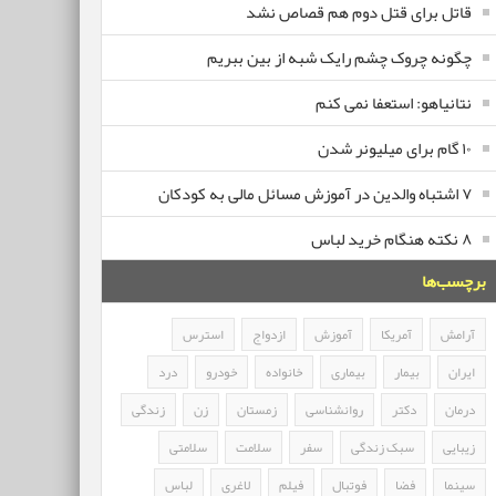
قاتل برای قتل دوم هم قصاص نشد
چگونه چروک چشم رایک شبه از بین ببریم
نتانیاهو: استعفا نمی کنم
۱۰ گام برای میلیونر شدن
۷ اشتباه والدین در آموزش مسائل مالی به کودکان
۸ نکته هنگام خرید لباس
برچسب‌ها
آرامش
آمریکا
آموزش
ازدواج
استرس
ایران
بیمار
بیماری
خانواده
خودرو
درد
درمان
دکتر
روانشناسی
زمستان
زن
زندگی
زیبایی
سبک زندگی
سفر
سلامت
سلامتی
سینما
فضا
فوتبال
فیلم
لاغری
لباس