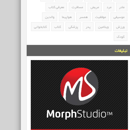
مادر
مرد
مریض
مسافرت
معرفی کتاب
موسیقی
موفقیت
همسر
هواپیما
والدین
ورزش
ویتامین
پدر
پزشکی
کتاب
کتابخوانی
کودک
تبلیغات