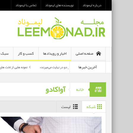
درباره لیموناد
نویسنده های لیموناد
تماس با لیموناد
صفحه اصلی
اخبار و رویدادها
کسب و کار
سبک ز
آخرین خبرها
معرفی رمان «هر دو در نهایت می‌میرند»
نمونه هایی از تخت های تاشو یک نفره و 
پرکارترین بازیگران سی وهفتمین جشنواره فجر بشناسید
آواکادو
خانه
شبکه
لیست