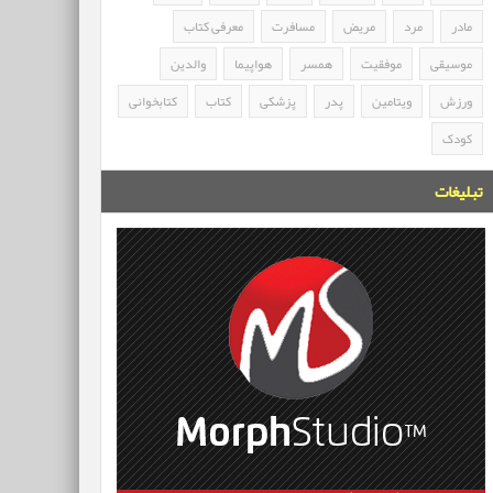
مادر
مرد
مریض
مسافرت
معرفی کتاب
موسیقی
موفقیت
همسر
هواپیما
والدین
ورزش
ویتامین
پدر
پزشکی
کتاب
کتابخوانی
کودک
تبلیغات