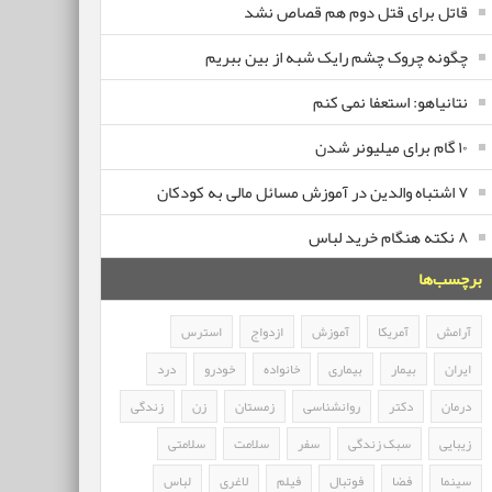
قاتل برای قتل دوم هم قصاص نشد
چگونه چروک چشم رایک شبه از بین ببریم
نتانیاهو: استعفا نمی کنم
۱۰ گام برای میلیونر شدن
۷ اشتباه والدین در آموزش مسائل مالی به کودکان
۸ نکته هنگام خرید لباس
برچسب‌ها
آرامش
آمریکا
آموزش
ازدواج
استرس
ایران
بیمار
بیماری
خانواده
خودرو
درد
درمان
دکتر
روانشناسی
زمستان
زن
زندگی
زیبایی
سبک زندگی
سفر
سلامت
سلامتی
سینما
فضا
فوتبال
فیلم
لاغری
لباس