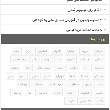
۱۰ گام برای میلیونر شدن
۷ اشتباه والدین در آموزش مسائل مالی به کودکان
۸ نکته هنگام خرید لباس
برچسب‌ها
آرامش
آمریکا
آموزش
ازدواج
استرس
ایران
بیمار
بیماری
خانواده
خودرو
درد
درمان
دکتر
روانشناسی
زمستان
زن
زندگی
زیبایی
سبک زندگی
سفر
سلامت
سلامتی
سینما
فضا
فوتبال
فیلم
لاغری
لباس
مادر
مرد
مریض
مسافرت
معرفی کتاب
موسیقی
موفقیت
همسر
هواپیما
والدین
ورزش
ویتامین
پدر
پزشکی
کتاب
کتابخوانی
کودک