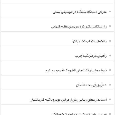
معرفی دستگاه سه‌گاه در موسیقی سنتی
راز شگفت انگیز ذره بین های عظیم کیهانی
راهنمای انتخاب کت و پالتو
راههای درمان کبد چرب
نمونه هایی از تخت های تاشو یک نفره و دو نفره
دعای زبان بند دشمنان
استانداردهای زیبایی زنان از مرلین مونرو تا کیم کارداشیان
مراحل رشد کودک از بدو تولد تا ۵ سالگی