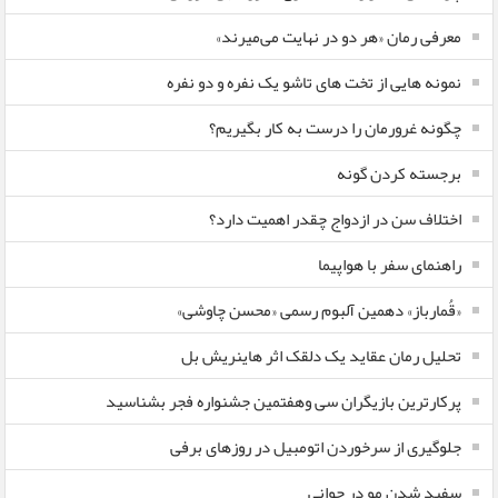
معرفی رمان «هر دو در نهایت می‌میرند»
نمونه هایی از تخت های تاشو یک نفره و دو نفره
چگونه غرورمان را درست به کار بگیریم؟
برجسته کردن گونه
اختلاف سن در ازدواج چقدر اهمیت دارد؟
راهنمای سفر با هواپیما
«قُمارباز» دهمین آلبوم رسمی «محسن چاوشی»
تحلیل رمان عقاید یک دلقک اثر هاینریش بل
پرکارترین بازیگران سی وهفتمین جشنواره فجر بشناسید
جلوگیری از سرخوردن اتومبیل در روزهای برفی
سفید شدن مو در جوانی