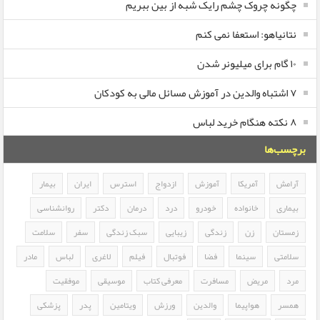
چگونه چروک چشم رایک شبه از بین ببریم
نتانیاهو: استعفا نمی کنم
۱۰ گام برای میلیونر شدن
۷ اشتباه والدین در آموزش مسائل مالی به کودکان
۸ نکته هنگام خرید لباس
برچسب‌ها
آرامش
آمریکا
آموزش
ازدواج
استرس
ایران
بیمار
بیماری
خانواده
خودرو
درد
درمان
دکتر
روانشناسی
زمستان
زن
زندگی
زیبایی
سبک زندگی
سفر
سلامت
سلامتی
سینما
فضا
فوتبال
فیلم
لاغری
لباس
مادر
مرد
مریض
مسافرت
معرفی کتاب
موسیقی
موفقیت
همسر
هواپیما
والدین
ورزش
ویتامین
پدر
پزشکی