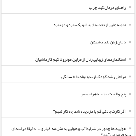
راههای درمان کبد چرب
نمونه هایی از تخت های تاشو یک نفره و دو نفره
دعای زبان بند دشمنان
استانداردهای زیبایی زنان از مرلین مونرو تا کیم کارداشیان
مراحل رشد کودک از بدو تولد تا ۵ سالگی
پنج واقعیت عجیب اهرام مصر
اگر کارت بانکی گم یا دزدیده شد چه کار کنیم؟
هواپیماها چطور در شرایط آب و هوایی بد مثل مه،غبار و …. دقیقا در ابتدای
باند فرود می آیند؟