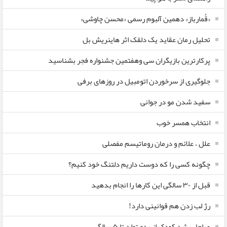
«قُمارباز» دهمین آلبوم رسمی «محسن چاوشی»
تحلیل رمان عقاید یک دلقک اثر هاینریش بل
پرکارترین بازیگران سی وهفتمین جشنواره فجر بشناسید
جلوگیری از سرخوردن اتومبیل در روزهای برفی
سفید شدن مو در جوانی
انتخاب همسر خوب
علل ، علائم و درمان روماتیسم مفصلی
چگونه کسی را که دوست داریم دلتنگ خود کنیم؟
قبل از ۳۰ سالگی این کارها را انجام بدهید
رژ لب زدن هم قوانینی دارد!
مراحل رشد کودک از بدو تولد تا ۵ سالگی