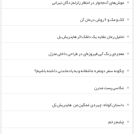
موش‌های آدم‌خوار در انتظار زلزله‌زدگان تهرانی
کک و مک و ۶ روش درمان آن
تحلیل رمان عقاید یک دلقک اثر هاینریش بل
معجزه‌ی رنگ آبی فیروزه‌ای در طراحی داخلی منزل
چگونه سفر دونفره عاشقانه و به یادماندنی داشته باشیم؟
عکاسی پست مدرن
داستان کوتاه: چهره ی غمگین من – هاینریش بُل
چشم زخم