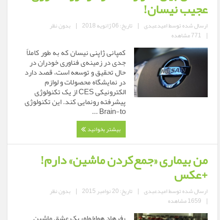
عجیب نیسان!
ارسال شده توسط
امیدعبدی
|
تاریخ: 06 ژانویه 2018
|
بدون نظر
|
771 مشاهده
کمپانی ژاپنی نیسان که به طور کاملاً
جدی در زمینه‌ی فناوری خودران در
حال تحقیق و توسعه است، قصد دارد
در نمایشگاه محصولات و لوازم
الکترونیکی CES از یک تکنولوژی
پیشرفته رونمایی کند. این تکنولوژی
Brain-to ...
بیشتر بخوانید
من بیماری «جمع‌کردن ماشین» دارم!
+عکس
ارسال شده توسط
امیدعبدی
|
تاریخ: 20 نوامبر 2015
|
بدون نظر
|
1659 مشاهده
«فرهاد هواخواه» یک عشق ماشین