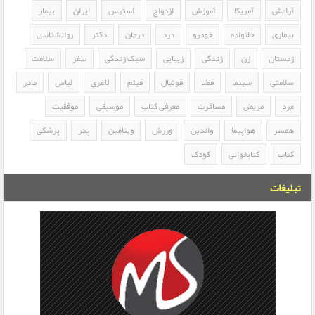
آرامش
آمریکا
آموزش
ازدواج
استرس
ایران
بیمار
بیماری
خانواده
خودرو
درد
درمان
دکتر
روانشناسی
زمستان
زن
زندگی
زیبایی
سبک زندگی
سفر
سلامت
سلامتی
سینما
فضا
فوتبال
فیلم
لاغری
لباس
مادر
مرد
مریض
مسافرت
معرفی کتاب
موسیقی
موفقیت
همسر
هواپیما
والدین
ورزش
ویتامین
پدر
پزشکی
کتاب
کتابخوانی
کودک
تبلیغات