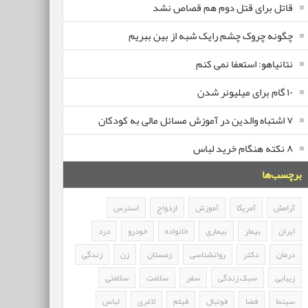
قاتل برای قتل دوم هم قصاص نشد
چگونه چروک چشم رایک شبه از بین ببریم
نتانیاهو: استعفا نمی کنم
۱۰ گام برای میلیونر شدن
۷ اشتباه والدین در آموزش مسائل مالی به کودکان
۸ نکته هنگام خرید لباس
برچسب‌ها
آرامش
آمریکا
آموزش
ازدواج
استرس
ایران
بیمار
بیماری
خانواده
خودرو
درد
درمان
دکتر
روانشناسی
زمستان
زن
زندگی
زیبایی
سبک زندگی
سفر
سلامت
سلامتی
سینما
فضا
فوتبال
فیلم
لاغری
لباس