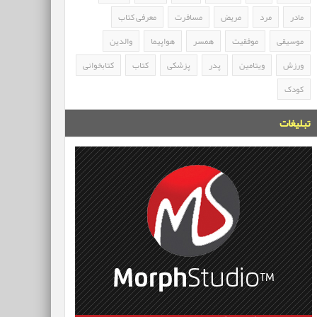
مادر
مرد
مریض
مسافرت
معرفی کتاب
موسیقی
موفقیت
همسر
هواپیما
والدین
ورزش
ویتامین
پدر
پزشکی
کتاب
کتابخوانی
کودک
تبلیغات