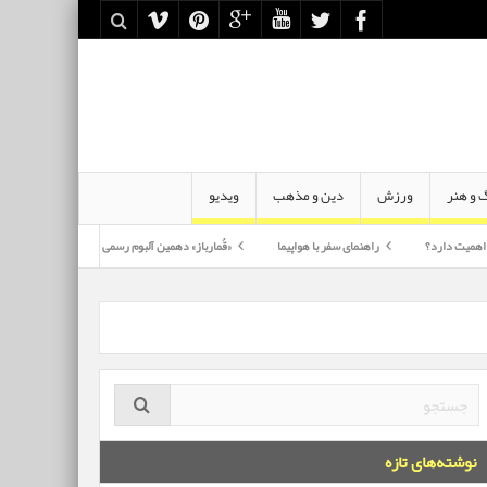
 و هنر
ورزش
دین و مذهب
ویدیو
راهنمای سفر با هواپیما
«قُمارباز» دهمین آلبوم رسمی «محسن چاوشی»
نوشته‌های تازه