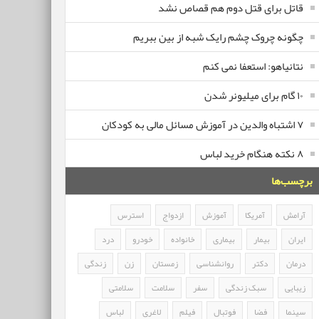
قاتل برای قتل دوم هم قصاص نشد
چگونه چروک چشم رایک شبه از بین ببریم
نتانیاهو: استعفا نمی کنم
۱۰ گام برای میلیونر شدن
۷ اشتباه والدین در آموزش مسائل مالی به کودکان
۸ نکته هنگام خرید لباس
برچسب‌ها
آرامش
آمریکا
آموزش
ازدواج
استرس
ایران
بیمار
بیماری
خانواده
خودرو
درد
درمان
دکتر
روانشناسی
زمستان
زن
زندگی
زیبایی
سبک زندگی
سفر
سلامت
سلامتی
سینما
فضا
فوتبال
فیلم
لاغری
لباس