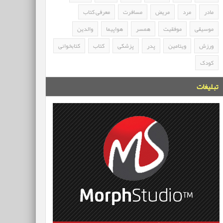
مادر
مرد
مریض
مسافرت
معرفی کتاب
موسیقی
موفقیت
همسر
هواپیما
والدین
ورزش
ویتامین
پدر
پزشکی
کتاب
کتابخوانی
کودک
تبلیغات