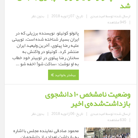
شد
ارسال شده توسط
امیدعبدی
|
تاریخ: 07 ژانویه 2018
|
بدون نظر
|
945 مشاهده
پائولو کوئیلو، نویسنده برزیلی که در
ایران بسیار شناخته شده است، توییتی
علیه رضا پهلوی، آخرین ولیعهد ایران
منتشر کرد. کوئیلو در واکنش به
سخنان رضا پهلوی در توییتر خود خطاب
به او نوشت: «ساکت شو! (خفه شو ...
بیشتر بخوانید
وضعیت نامشخص ۱۰ دانشجوی
بازداشت‌شده‌ی اخیر
ارسال شده توسط
امیدعبدی
|
تاریخ: 06 ژانویه 2018
|
بدون نظر
|
630 مشاهده
محمود صادقی نماينده مجلس با اشاره
به بازداشت تعدادی از دانشجویان