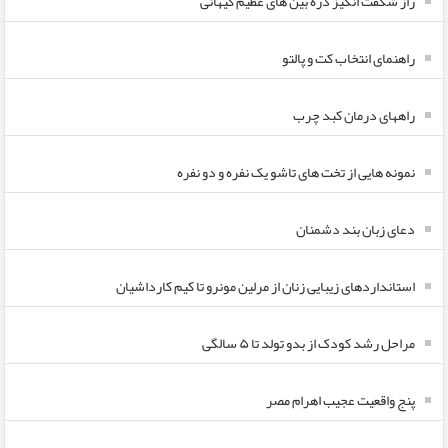
راز شگفت انگیز ذره بین های عظیم کیهانی
راهنمای انتخاب کت و پالتو
راههای درمان کبد چرب
نمونه هایی از تخت های تاشو یک نفره و دو نفره
دعای زبان بند دشمنان
استانداردهای زیبایی زنان از مرلین مونرو تا کیم کارداشیان
مراحل رشد کودک از بدو تولد تا ۵ سالگی
پنج واقعیت عجیب اهرام مصر