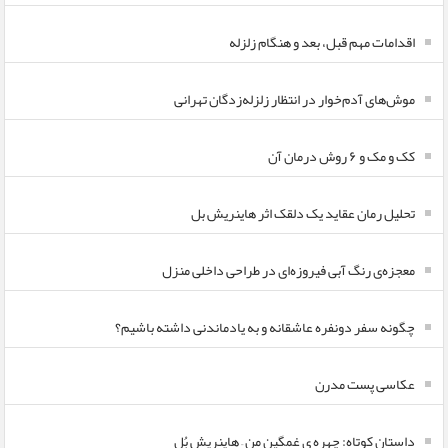
اقدامات مهم قبل، بعد و هنگام زلزله
موش‌های آدم‌خوار در انتظار زلزله‌زدگان تهرانی
کک و مک و ۶ روش درمان آن
تحلیل رمان عقاید یک دلقک اثر هاینریش بل
معجزه‌ی رنگ آبی فیروزه‌ای در طراحی داخلی منزل
چگونه سفر دونفره عاشقانه و به یادماندنی داشته باشیم؟
عکاسی پست مدرن
داستان کوتاه: چهره ی غمگین من – هاینریش بُل