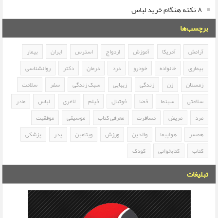
۸ نکته هنگام خرید لباس
برچسب‌ها
آرامش
آمریکا
آموزش
ازدواج
استرس
ایران
بیمار
بیماری
خانواده
خودرو
درد
درمان
دکتر
روانشناسی
زمستان
زن
زندگی
زیبایی
سبک زندگی
سفر
سلامت
سلامتی
سینما
فضا
فوتبال
فیلم
لاغری
لباس
مادر
مرد
مریض
مسافرت
معرفی کتاب
موسیقی
موفقیت
همسر
هواپیما
والدین
ورزش
ویتامین
پدر
پزشکی
کتاب
کتابخوانی
کودک
تبلیغات