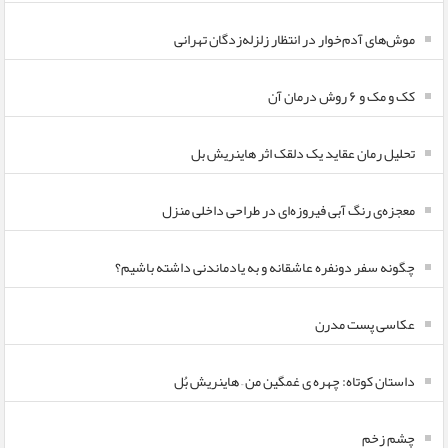
موش‌های آدم‌خوار در انتظار زلزله‌زدگان تهرانی
کک و مک و ۶ روش درمان آن
تحلیل رمان عقاید یک دلقک اثر هاینریش بل
معجزه‌ی رنگ آبی فیروزه‌ای در طراحی داخلی منزل
چگونه سفر دونفره عاشقانه و به یادماندنی داشته باشیم؟
عکاسی پست مدرن
داستان کوتاه: چهره ی غمگین من – هاینریش بُل
چشم زخم