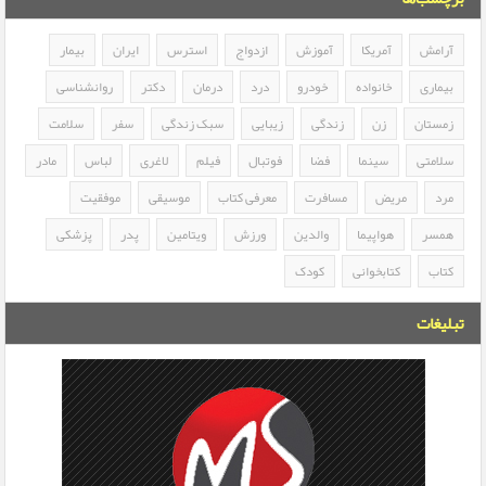
آرامش
آمریکا
آموزش
ازدواج
استرس
ایران
بیمار
بیماری
خانواده
خودرو
درد
درمان
دکتر
روانشناسی
زمستان
زن
زندگی
زیبایی
سبک زندگی
سفر
سلامت
سلامتی
سینما
فضا
فوتبال
فیلم
لاغری
لباس
مادر
مرد
مریض
مسافرت
معرفی کتاب
موسیقی
موفقیت
همسر
هواپیما
والدین
ورزش
ویتامین
پدر
پزشکی
کتاب
کتابخوانی
کودک
تبلیغات