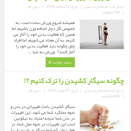
ارسال شده توسط
فرید عبدی
|
تاریخ: 11 دسامبر 2018
|
بدون نظر
|
564 مشاهده
همیشه شروع ورزش سخت است، به
خصوص اگر دچار اضافه وزن باشیم، اما
همین که فعالیت بدنی خود را آغاز می
کنیم، به آن معتاد می شویم. اما افراد
چاق چگونه باید فعالیت بدنی خود را
آغاز کنند؟ ورزش نه تنها ...
بیشتر بخوانید
چگونه سیگار کشیدن را ترک کنیم ؟!
ارسال شده توسط
فرید عبدی
|
تاریخ: 05 نوامبر 2018
|
بدون نظر
|
924 مشاهده
سیگار کشیدن باعث تغییراتی در بدن و
نحوه عملکرد شما می شود. این تغییرات
در بدن شما نتیجه اعتیاد به نیکوتین
است.این تغییرات در نحوه عمل شما، در
طول زمان که شما سیگار می‌خرید، ان را