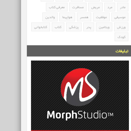
مادر
مرد
مریض
مسافرت
معرفی کتاب
موسیقی
موفقیت
همسر
هواپیما
والدین
ورزش
ویتامین
پدر
پزشکی
کتاب
کتابخوانی
کودک
تبلیغات