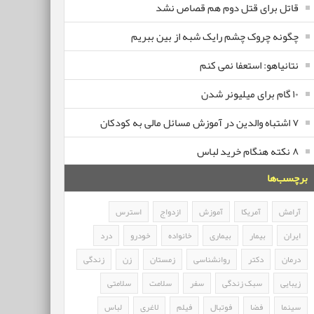
قاتل برای قتل دوم هم قصاص نشد
چگونه چروک چشم رایک شبه از بین ببریم
نتانیاهو: استعفا نمی کنم
۱۰ گام برای میلیونر شدن
۷ اشتباه والدین در آموزش مسائل مالی به کودکان
۸ نکته هنگام خرید لباس
برچسب‌ها
آرامش
آمریکا
آموزش
ازدواج
استرس
ایران
بیمار
بیماری
خانواده
خودرو
درد
درمان
دکتر
روانشناسی
زمستان
زن
زندگی
زیبایی
سبک زندگی
سفر
سلامت
سلامتی
سینما
فضا
فوتبال
فیلم
لاغری
لباس