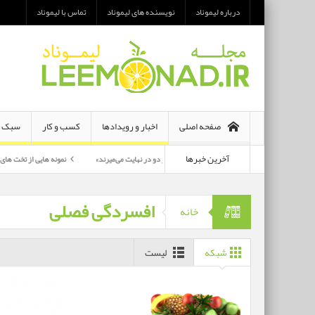
درباره لیموناد
نویسنده های لیموناد
تماس با لیموناد
صفحه اصلی
اخبار و رویدادها
کسب و کار
سبک ز
آخرین خبرها
معرفی رمان «هر دو در نهایت می‌میرند»
نمونه هایی از تخت های تاشو یک نفره و 
پرکارترین بازیگران سی وهفتمین جشنواره فجر بشناسید
افسردگی فصلی
خانه
شبکه
لیست