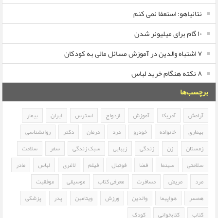
نتانیاهو: استعفا نمی کنم
۱۰ گام برای میلیونر شدن
۷ اشتباه والدین در آموزش مسائل مالی به کودکان
۸ نکته هنگام خرید لباس
برچسب‌ها
آرامش
آمریکا
آموزش
ازدواج
استرس
ایران
بیمار
بیماری
خانواده
خودرو
درد
درمان
دکتر
روانشناسی
زمستان
زن
زندگی
زیبایی
سبک زندگی
سفر
سلامت
سلامتی
سینما
فضا
فوتبال
فیلم
لاغری
لباس
مادر
مرد
مریض
مسافرت
معرفی کتاب
موسیقی
موفقیت
همسر
هواپیما
والدین
ورزش
ویتامین
پدر
پزشکی
کتاب
کتابخوانی
کودک