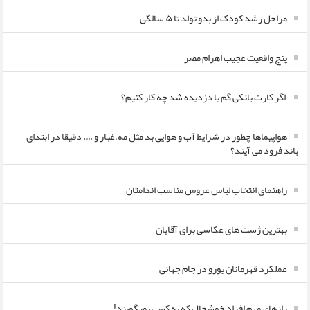
مراحل رشد کودک از بدو تولد تا ۵ سالگی
پنج واقعیت عجیب اهرام مصر
اگر کارت بانکی گم یا دزدیده شد چه کار کنیم؟
هواپیماها چطور در شرایط آب و هوایی بد مثل مه،غبار و …. دقیقا در ابتدای
باند فرود می آیند؟
راهنمای انتخاب لباس عروس مناسب اندامتان
بهترین ژست های عکاسی برای آقایان
عملکرد قهرمانان یورو در جام جهانی
رازهای مهم افراد خوشحال که به کسی نمیگویند!