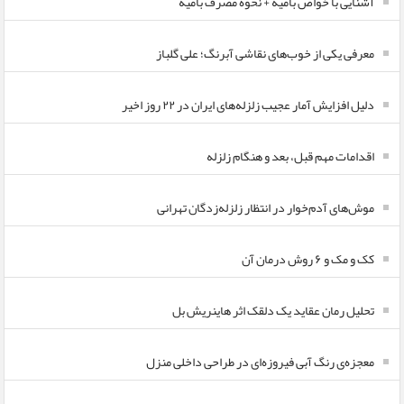
آشنایی با خواص بامیه + نحوه مصرف بامیه
معرفی یکی از خوب‌های نقاشی آبرنگ؛ علی گلباز
دلیل افزایش آمار عجیب زلزله‌های ایران در ۲۲ روز اخیر
اقدامات مهم قبل، بعد و هنگام زلزله
موش‌های آدم‌خوار در انتظار زلزله‌زدگان تهرانی
کک و مک و ۶ روش درمان آن
تحلیل رمان عقاید یک دلقک اثر هاینریش بل
معجزه‌ی رنگ آبی فیروزه‌ای در طراحی داخلی منزل