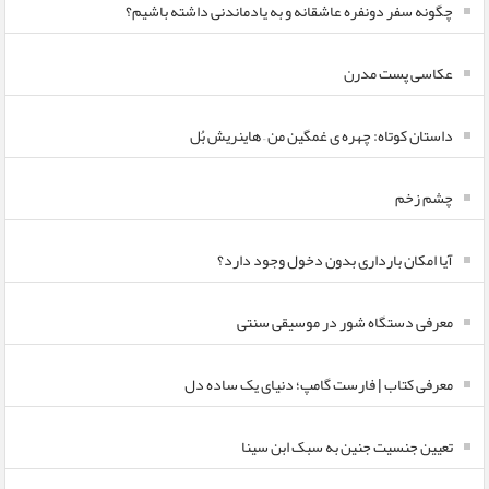
چگونه سفر دونفره عاشقانه و به یادماندنی داشته باشیم؟
عکاسی پست مدرن
داستان کوتاه: چهره ی غمگین من – هاینریش بُل
چشم زخم
آیا امکان بارداری بدون دخول وجود دارد؟
معرفی دستگاه شور در موسیقی سنتی
معرفی کتاب | فارست گامپ؛ دنیای یک ساده دل
تعیین جنسیت جنین به سبک ابن سینا