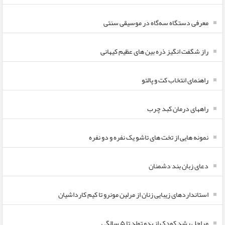
معرفی دستگاه سه‌گاه در موسیقی سنتی
راز شگفت انگیز ذره بین های عظیم کیهانی
راهنمای انتخاب کت و پالتو
راههای درمان کبد چرب
نمونه هایی از تخت های تاشو یک نفره و دو نفره
دعای زبان بند دشمنان
استانداردهای زیبایی زنان از مرلین مونرو تا کیم کارداشیان
مراحل رشد کودک از بدو تولد تا ۵ سالگی