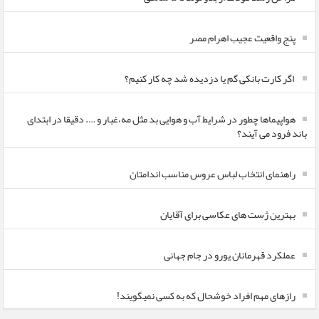
پنج واقعیت عجیب اهرام مصر
اگر کارت بانکی گم یا دزدیده شد چه کار کنیم؟
هواپیماها چطور در شرایط آب و هوایی بد مثل مه،غبار و …. دقیقا در ابتدای
باند فرود می آیند؟
راهنمای انتخاب لباس عروس مناسب اندامتان
بهترین ژست های عکاسی برای آقایان
عملکرد قهرمانان یورو در جام جهانی
رازهای مهم افراد خوشحال که به کسی نمیگویند!