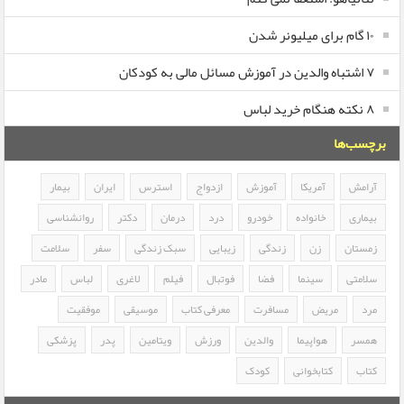
۱۰ گام برای میلیونر شدن
۷ اشتباه والدین در آموزش مسائل مالی به کودکان
۸ نکته هنگام خرید لباس
برچسب‌ها
آرامش
آمریکا
آموزش
ازدواج
استرس
ایران
بیمار
بیماری
خانواده
خودرو
درد
درمان
دکتر
روانشناسی
زمستان
زن
زندگی
زیبایی
سبک زندگی
سفر
سلامت
سلامتی
سینما
فضا
فوتبال
فیلم
لاغری
لباس
مادر
مرد
مریض
مسافرت
معرفی کتاب
موسیقی
موفقیت
همسر
هواپیما
والدین
ورزش
ویتامین
پدر
پزشکی
کتاب
کتابخوانی
کودک