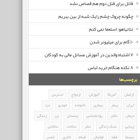
قاتل برای قتل دوم هم قصاص نشد
چگونه چروک چشم رایک شبه از بین ببریم
نتانیاهو: استعفا نمی کنم
۱۰ گام برای میلیونر شدن
۷ اشتباه والدین در آموزش مسائل مالی به کودکان
۸ نکته هنگام خرید لباس
برچسب‌ها
آرامش
آمریکا
آموزش
ازدواج
استرس
ایران
بیمار
بیماری
خانواده
خودرو
درد
درمان
دکتر
روانشناسی
زمستان
زن
زندگی
زیبایی
سبک زندگی
سفر
سلامت
سلامتی
سینما
فضا
فوتبال
فیلم
لاغری
لباس