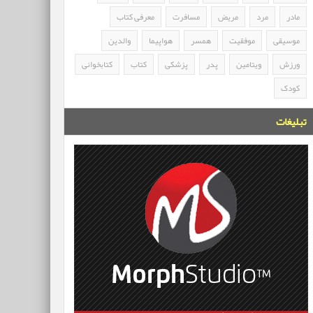
مادر
مرد
مریض
مسافرت
معرفی کتاب
موسیقی
موفقیت
همسر
هواپیما
والدین
ورزش
ویتامین
پدر
پزشکی
کتاب
کتابخوانی
کودک
تبلیغات