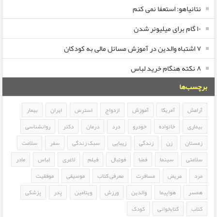
نتانیاهو: استعفا نمی کنم
۱۰ گام برای میلیونر شدن
۷ اشتباه والدین در آموزش مسائل مالی به کودکان
۸ نکته هنگام خرید لباس
برچسب‌ها
آرامش
آمریکا
آموزش
ازدواج
استرس
ایران
بیمار
بیماری
خانواده
خودرو
درد
درمان
دکتر
روانشناسی
زمستان
زن
زندگی
زیبایی
سبک زندگی
سفر
سلامت
سلامتی
سینما
فضا
فوتبال
فیلم
لاغری
لباس
مادر
مرد
مریض
مسافرت
معرفی کتاب
موسیقی
موفقیت
همسر
هواپیما
والدین
ورزش
ویتامین
پدر
پزشکی
کتاب
کتابخوانی
کودک