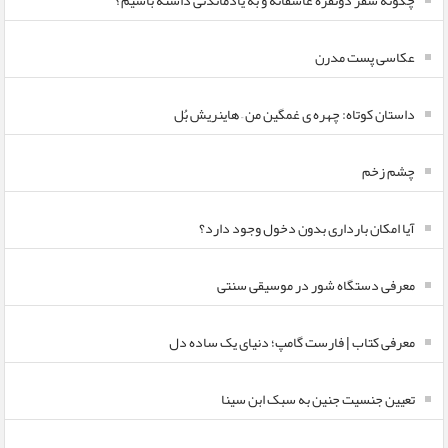
چگونه سفر دونفره عاشقانه و به یادماندنی داشته باشیم؟
عکاسی پست مدرن
داستان کوتاه: چهره ی غمگین من – هاینریش بُل
چشم زخم
آیا امکان بارداری بدون دخول وجود دارد؟
معرفی دستگاه شور در موسیقی سنتی
معرفی کتاب | فارست گامپ؛ دنیای یک ساده دل
تعیین جنسیت جنین به سبک ابن سینا