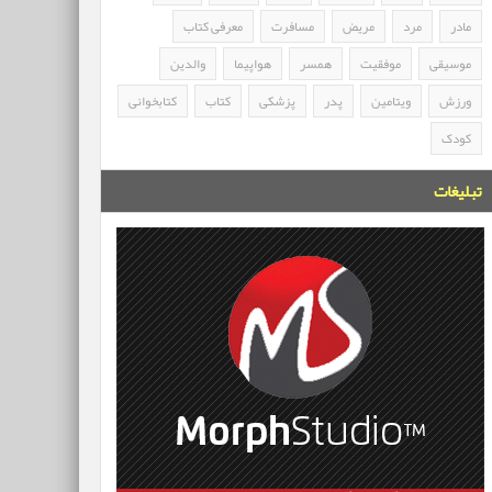
مادر
مرد
مریض
مسافرت
معرفی کتاب
موسیقی
موفقیت
همسر
هواپیما
والدین
ورزش
ویتامین
پدر
پزشکی
کتاب
کتابخوانی
کودک
تبلیغات