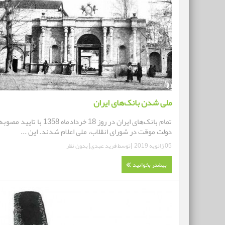
ملی شدن بانک‌های ایران
تمام بانک‌های ایران در روز 18 خردادماه 1358 با تایید مصوب
دولت موقت در شورای انقلاب، ملی اعلام شدند. این ...
05 ژانویه 2019
|توسط
فرید عبدی
|
بدون نظر
بیشتر بخوانید