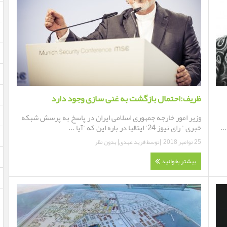
ظریف:احتمال بازگشت به غنی سازی وجود دارد
وزیر امور خارجه جمهوری اسلامی ایران در پاسخ به پرسش شبکه
..
خبری ' رای نیوز 24' ایتالیا در باره این که 'آیا ...
25 نوامبر 2018
|توسط
فرید عبدی
|
بدون نظر
بیشتر بخوانید