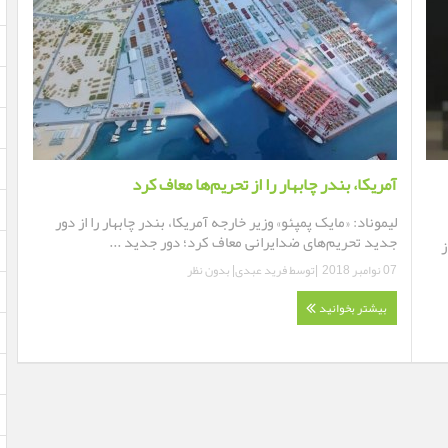
آمریکا، بندر چابهار را از تحریم‌ها معاف کرد
لیموناد: «مایک پمپئو» وزیر خارجه آمریکا، بندر چابهار را از دور
جدید تحریم‌های ضدایرانی معاف کرد؛ دور جدید ...
ز
07 نوامبر 2018
|توسط
فرید عبدی
|
بدون نظر
بیشتر بخوانید