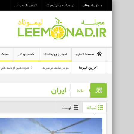
درباره لیموناد
نویسنده های لیموناد
تماس با لیموناد
صفحه اصلی
اخبار و رویدادها
کسب و کار
سبک ز
آخرین خبرها
معرفی رمان «هر دو در نهایت می‌میرند»
نمونه هایی از تخت های تاشو یک نفره و دو ن
پرکارترین بازیگران سی وهفتمین جشنواره فجر بشناسید
ایران
خانه
شبکه
لیست