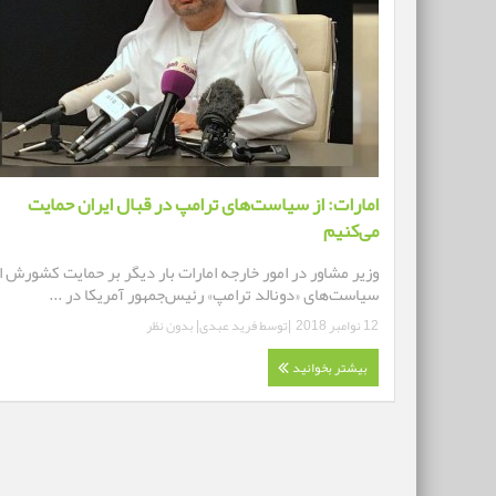
امارات: از سیاست‌های ترامپ در قبال ایران حمایت
می‌کنیم
وزیر مشاور در امور خارجه امارات بار دیگر بر حمایت کشورش ا
سیاست‌های «دونالد ترامپ» رئیس‌جمهور آمریکا در ...
12 نوامبر 2018
|توسط
فرید عبدی
|
بدون نظر
بیشتر بخوانید