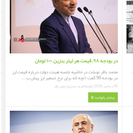
در بودجه ۹۸، قیمت هر لیتر بنزین ۱۰۰۰ تومان
ه
محمد باقر نوبخت در حاشیه جلسه هیئت دولت درباره قیمت ارز
در بودجه 98 گفت: انچه که برای نرخ تسعیر ارز پیش ب ...
05 دسامبر 2018
|توسط
فرید عبدی
|
بدون نظر
بیشتر بخوانید