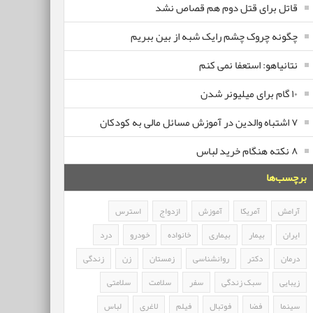
قاتل برای قتل دوم هم قصاص نشد
چگونه چروک چشم رایک شبه از بین ببریم
نتانیاهو: استعفا نمی کنم
۱۰ گام برای میلیونر شدن
۷ اشتباه والدین در آموزش مسائل مالی به کودکان
۸ نکته هنگام خرید لباس
برچسب‌ها
آرامش
آمریکا
آموزش
ازدواج
استرس
ایران
بیمار
بیماری
خانواده
خودرو
درد
درمان
دکتر
روانشناسی
زمستان
زن
زندگی
زیبایی
سبک زندگی
سفر
سلامت
سلامتی
سینما
فضا
فوتبال
فیلم
لاغری
لباس