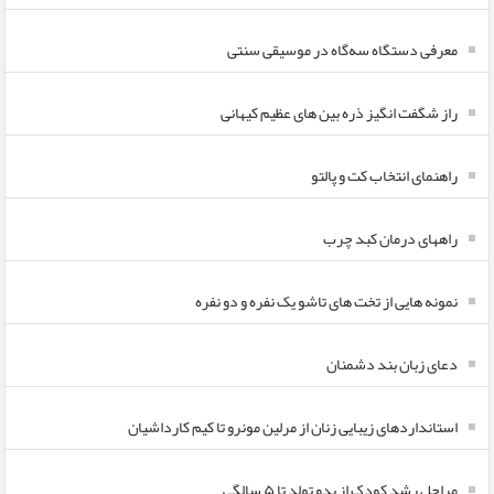
معرفی دستگاه سه‌گاه در موسیقی سنتی
راز شگفت انگیز ذره بین های عظیم کیهانی
راهنمای انتخاب کت و پالتو
راههای درمان کبد چرب
نمونه هایی از تخت های تاشو یک نفره و دو نفره
دعای زبان بند دشمنان
استانداردهای زیبایی زنان از مرلین مونرو تا کیم کارداشیان
مراحل رشد کودک از بدو تولد تا ۵ سالگی