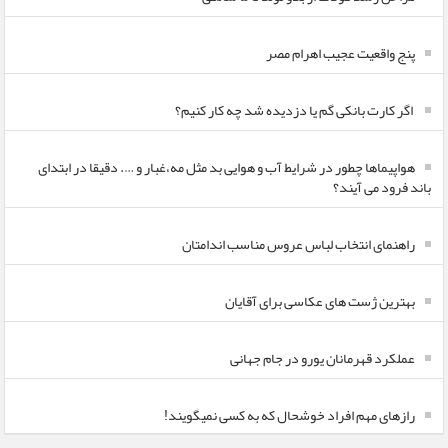
پنج واقعیت عجیب اهرام مصر
اگر کارت بانکی گم یا دزدیده شد چه کار کنیم؟
هواپیماها چطور در شرایط آب و هوایی بد مثل مه،غبار و …. دقیقا در ابتدای
باند فرود می آیند؟
راهنمای انتخاب لباس عروس مناسب اندامتان
بهترین ژست های عکاسی برای آقایان
عملکرد قهرمانان یورو در جام جهانی
رازهای مهم افراد خوشحال که به کسی نمیگویند!