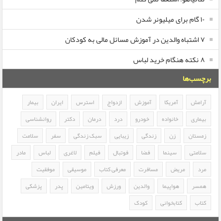
۱۰ گام برای میلیونر شدن
۷ اشتباه والدین در آموزش مسائل مالی به کودکان
۸ نکته هنگام خرید لباس
برچسب‌ها
آرامش
آمریکا
آموزش
ازدواج
استرس
ایران
بیمار
بیماری
خانواده
خودرو
درد
درمان
دکتر
روانشناسی
زمستان
زن
زندگی
زیبایی
سبک زندگی
سفر
سلامت
سلامتی
سینما
فضا
فوتبال
فیلم
لاغری
لباس
مادر
مرد
مریض
مسافرت
معرفی کتاب
موسیقی
موفقیت
همسر
هواپیما
والدین
ورزش
ویتامین
پدر
پزشکی
کتاب
کتابخوانی
کودک