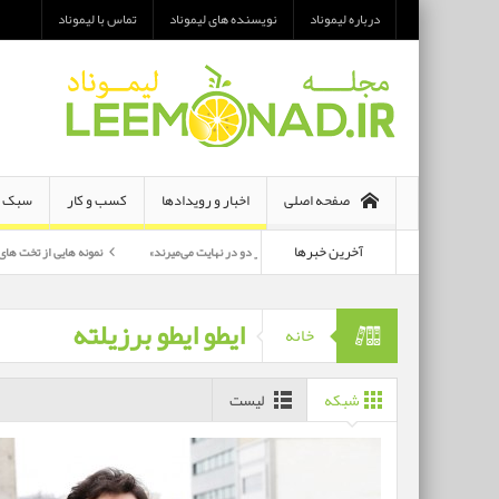
درباره لیموناد
نویسنده های لیموناد
تماس با لیموناد
صفحه اصلی
اخبار و رویدادها
کسب و کار
سبک ز
آخرین خبرها
معرفی رمان «هر دو در نهایت می‌میرند»
نمونه هایی از تخت های تاشو یک نفره و 
پرکارترین بازیگران سی وهفتمین جشنواره فجر بشناسید
ایطو ایطو برزیلته
خانه
شبکه
لیست