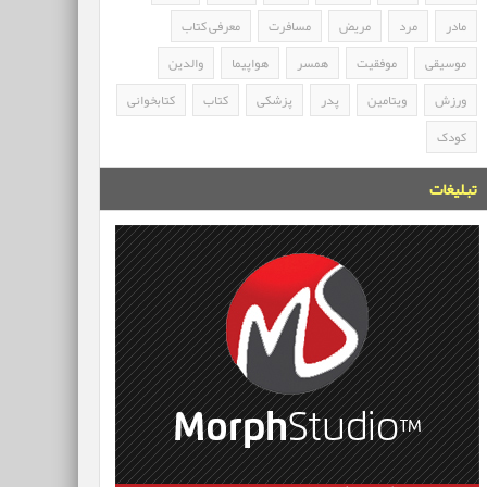
مادر
مرد
مریض
مسافرت
معرفی کتاب
موسیقی
موفقیت
همسر
هواپیما
والدین
ورزش
ویتامین
پدر
پزشکی
کتاب
کتابخوانی
کودک
تبلیغات