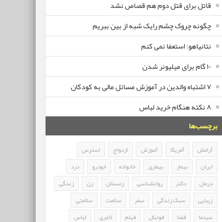
قاتل برای قتل دوم هم قصاص نشد
چگونه چروک چشم رایک شبه از بین ببریم
نتانیاهو: استعفا نمی کنم
۱۰ گام برای میلیونر شدن
۷ اشتباه والدین در آموزش مسائل مالی به کودکان
۸ نکته هنگام خرید لباس
برچسب‌ها
آرامش
آمریکا
آموزش
ازدواج
استرس
ایران
بیمار
بیماری
خانواده
خودرو
درد
درمان
دکتر
روانشناسی
زمستان
زن
زندگی
زیبایی
سبک زندگی
سفر
سلامت
سلامتی
سینما
فضا
فوتبال
فیلم
لاغری
لباس