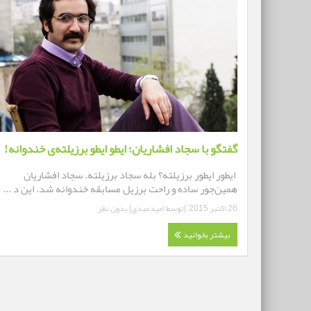
گفتگو با سجاد افشاریان؛ ایطو ایطو برزیلته‌ی خندوانه!
ایطور ایطور برزیلته؟ بله سجاد برزیلته. سجاد افشاریان
همین‌جور ساده و راحت برزیل مسابقه خندوانه شد. این د ...
26 اکتبر 2015
|توسط
امیدعبدی
|
بدون نظر
بیشتر بخوانید