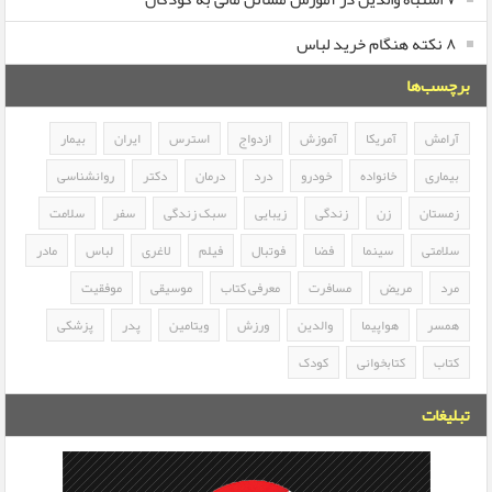
۸ نکته هنگام خرید لباس
برچسب‌ها
آرامش
آمریکا
آموزش
ازدواج
استرس
ایران
بیمار
بیماری
خانواده
خودرو
درد
درمان
دکتر
روانشناسی
زمستان
زن
زندگی
زیبایی
سبک زندگی
سفر
سلامت
سلامتی
سینما
فضا
فوتبال
فیلم
لاغری
لباس
مادر
مرد
مریض
مسافرت
معرفی کتاب
موسیقی
موفقیت
همسر
هواپیما
والدین
ورزش
ویتامین
پدر
پزشکی
کتاب
کتابخوانی
کودک
تبلیغات