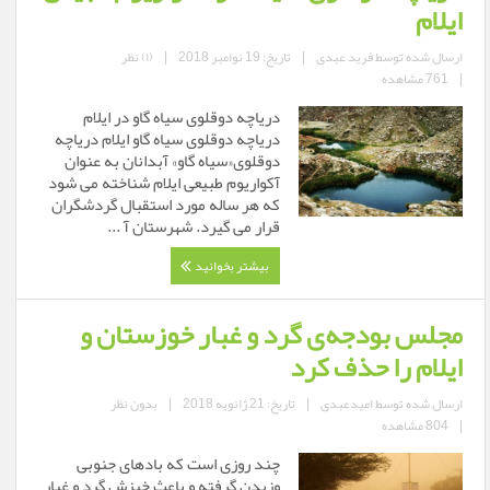
ایلام
ارسال شده توسط
فرید عبدی
|
تاریخ: 19 نوامبر 2018
|
(۱) نظر
|
761 مشاهده
دریاچه دوقلوی سیاه گاو در ایلام
دریاچه دوقلوی سیاه گاو ایلام دریاچه
دوقلوی«سیاه گاو» آبدانان به عنوان
آکواریوم طبیعی ایلام شناخته می شود
که هر ساله مورد استقبال گردشگران
قرار می گیرد. شهرستان آ ...
بیشتر بخوانید
مجلس بودجه‌ی گرد و غبار خوزستان و
ایلام را حذف کرد
ارسال شده توسط
امیدعبدی
|
تاریخ: 21 ژانویه 2018
|
بدون نظر
|
804 مشاهده
چند روزی است که بادهای جنوبی
وزیدن گرفته و باعث خیزش گرد و غبار