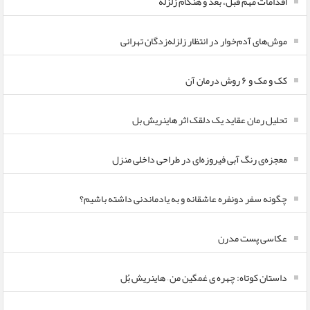
اقدامات مهم قبل، بعد و هنگام زلزله
موش‌های آدم‌خوار در انتظار زلزله‌زدگان تهرانی
کک و مک و ۶ روش درمان آن
تحلیل رمان عقاید یک دلقک اثر هاینریش بل
معجزه‌ی رنگ آبی فیروزه‌ای در طراحی داخلی منزل
چگونه سفر دونفره عاشقانه و به یادماندنی داشته باشیم؟
عکاسی پست مدرن
داستان کوتاه: چهره ی غمگین من – هاینریش بُل