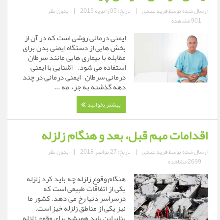
ارسال شده توسط
فرید عبدی
|
تاریخ: 05 ژانویه 2019
|
بدون نظر
|
901 مشاهده
ایمنی درمانی روشی است که در آن از
بخش هایی از دستگاه ایمنی بدن برای
مقابله با بیماری هایی مانند سرطان
استفاده می شود. آشنایی با ایمنی
درمانی سرطان ایمنی درمانی در چند
دهه گذشته به جزء مه ...
بیشتر بخوانید
اقدامات مهم قبل، بعد و هنگام زلزله
ارسال شده توسط
فرید عبدی
|
تاریخ: 27 نوامبر 2018
|
بدون نظر
|
2699 مشاهده
هنگام وقوع زلزله چه باید کرد زلزله
یکی از اتفاقات طبیعی است که
درسراسر دنیا رخ می دهد. کشور ما
نیز یکی از مناطق زلزله خیز است.
بنابراین باید همیشه برای وقوع زلزله