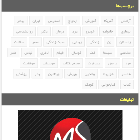
برچسب‌ها
آرامش
آمریکا
آموزش
ازدواج
استرس
ایران
بیمار
بیماری
خانواده
خودرو
درد
درمان
دکتر
روانشناسی
زمستان
زن
زندگی
زیبایی
سبک زندگی
سفر
سلامت
سلامتی
سینما
فضا
فوتبال
فیلم
لاغری
لباس
مادر
مرد
مریض
مسافرت
معرفی کتاب
موسیقی
موفقیت
همسر
هواپیما
والدین
ورزش
ویتامین
پدر
پزشکی
کتاب
کتابخوانی
کودک
تبلیغات