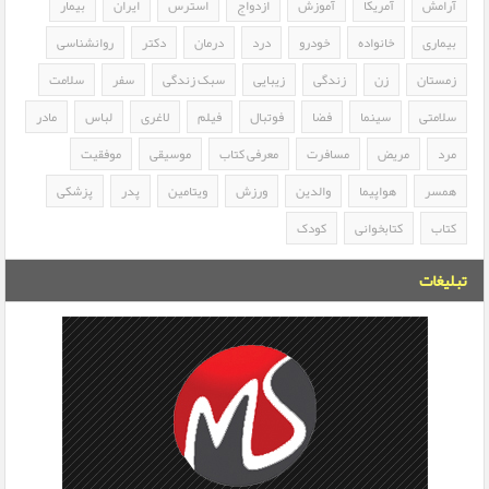
آرامش
آمریکا
آموزش
ازدواج
استرس
ایران
بیمار
بیماری
خانواده
خودرو
درد
درمان
دکتر
روانشناسی
زمستان
زن
زندگی
زیبایی
سبک زندگی
سفر
سلامت
سلامتی
سینما
فضا
فوتبال
فیلم
لاغری
لباس
مادر
مرد
مریض
مسافرت
معرفی کتاب
موسیقی
موفقیت
همسر
هواپیما
والدین
ورزش
ویتامین
پدر
پزشکی
کتاب
کتابخوانی
کودک
تبلیغات