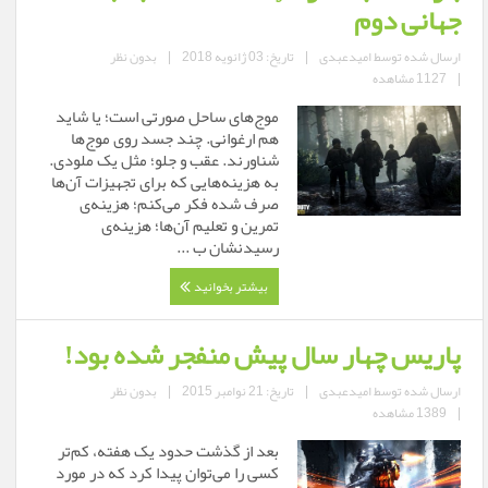
جهانی دوم
ارسال شده توسط
امیدعبدی
|
تاریخ: 03 ژانویه 2018
|
بدون نظر
|
1127 مشاهده
موج‌های ساحل صورتی است؛ یا شاید
هم ارغوانی. چند جسد روی موج‌ها
شناورند. عقب و جلو؛ مثل یک ملودی.
به هزینه‌هایی که برای تجهیزات آن‌ها
صرف شده فکر می‌کنم؛ هزینه‌ی
تمرین و تعلیم آن‌ها؛ هزینه‌ی
رسیدنشان ب ...
بیشتر بخوانید
پاریس چهار سال پیش منفجر شده بود!
ارسال شده توسط
امیدعبدی
|
تاریخ: 21 نوامبر 2015
|
بدون نظر
|
1389 مشاهده
بعد از گذشت حدود یک هفته، کم‌تر
کسی را می‌توان پیدا کرد که در مورد