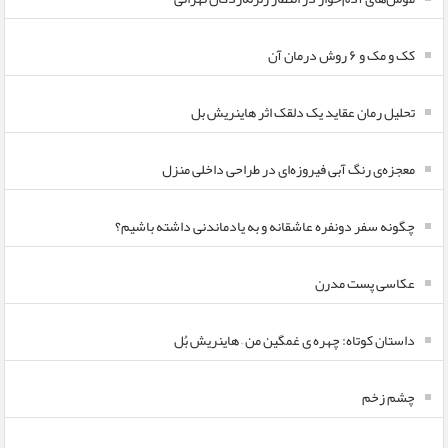
کک و مک و ۶ روش درمان آن
تحلیل رمان عقاید یک دلقک اثر هاینریش بل
معجزه‌ی رنگ آبی فیروزه‌ای در طراحی داخلی منزل
چگونه سفر دونفره عاشقانه و به یادماندنی داشته باشیم؟
عکاسی پست مدرن
داستان کوتاه: چهره ی غمگین من – هاینریش بُل
چشم زخم