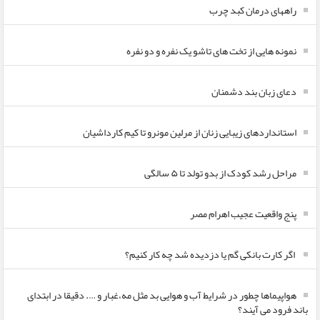
راههای درمان کبد چرب
نمونه هایی از تخت های تاشو یک نفره و دو نفره
دعای زبان بند دشمنان
استانداردهای زیبایی زنان از مرلین مونرو تا کیم کارداشیان
مراحل رشد کودک از بدو تولد تا ۵ سالگی
پنج واقعیت عجیب اهرام مصر
اگر کارت بانکی گم یا دزدیده شد چه کار کنیم؟
هواپیماها چطور در شرایط آب و هوایی بد مثل مه،غبار و …. دقیقا در ابتدای
باند فرود می آیند؟