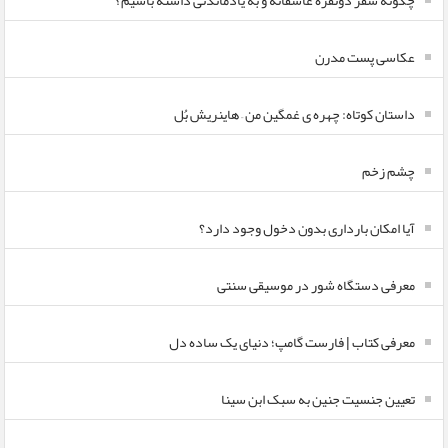
چگونه سفر دونفره عاشقانه و به یادماندنی داشته باشیم؟
عکاسی پست مدرن
داستان کوتاه: چهره ی غمگین من – هاینریش بُل
چشم زخم
آیا امکان بارداری بدون دخول وجود دارد؟
معرفی دستگاه شور در موسیقی سنتی
معرفی کتاب | فارست گامپ؛ دنیای یک ساده دل
تعیین جنسیت جنین به سبک ابن سینا