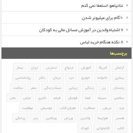
نتانیاهو: استعفا نمی کنم
۱۰ گام برای میلیونر شدن
۷ اشتباه والدین در آموزش مسائل مالی به کودکان
۸ نکته هنگام خرید لباس
برچسب‌ها
آرامش
آمریکا
آموزش
ازدواج
استرس
ایران
بیمار
بیماری
خانواده
خودرو
درد
درمان
دکتر
روانشناسی
زمستان
زن
زندگی
زیبایی
سبک زندگی
سفر
سلامت
سلامتی
سینما
فضا
فوتبال
فیلم
لاغری
لباس
مادر
مرد
مریض
مسافرت
معرفی کتاب
موسیقی
موفقیت
همسر
هواپیما
والدین
ورزش
ویتامین
پدر
پزشکی
کتاب
کتابخوانی
کودک