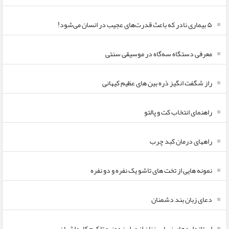
۵ بیماری نادر که باعث قدرت‌های عجیب در انسان می‌شود!
معرفی دستگاه سه‌گاه در موسیقی سنتی
راز شگفت انگیز ذره بین های عظیم کیهانی
راهنمای انتخاب کت و پالتو
راههای درمان کبد چرب
نمونه هایی از تخت های تاشو یک نفره و دو نفره
دعای زبان بند دشمنان
استانداردهای زیبایی زنان از مرلین مونرو تا کیم کارداشیان