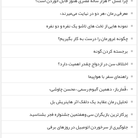
چرا عسل ۳ هزار ساله‌ مصری هنوز قابل خوردن است؟
معرفی رمان «هر دو در نهایت می‌میرند»
نمونه هایی از تخت های تاشو یک نفره و دو نفره
چگونه غرورمان را درست به کار بگیریم؟
برجسته کردن گونه
اختلاف سن در ازدواج چقدر اهمیت دارد؟
راهنمای سفر با هواپیما
«قُمارباز» دهمین آلبوم رسمی «محسن چاوشی»
تحلیل رمان عقاید یک دلقک اثر هاینریش بل
پرکارترین بازیگران سی وهفتمین جشنواره فجر بشناسید
جلوگیری از سرخوردن اتومبیل در روزهای برفی