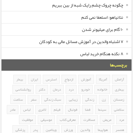
چگونه چروک چشم رایک شبه از بین ببریم
نتانیاهو: استعفا نمی کنم
۱۰ گام برای میلیونر شدن
۷ اشتباه والدین در آموزش مسائل مالی به کودکان
۸ نکته هنگام خرید لباس
برچسب‌ها
آرامش
آمریکا
آموزش
ازدواج
استرس
ایران
بیمار
بیماری
خانواده
خودرو
درد
درمان
دکتر
روانشناسی
زمستان
زن
زندگی
زیبایی
سبک زندگی
سفر
سلامت
سلامتی
سینما
فضا
فوتبال
فیلم
لاغری
لباس
مادر
مرد
مریض
مسافرت
معرفی کتاب
موسیقی
موفقیت
همسر
هواپیما
والدین
ورزش
ویتامین
پدر
پزشکی