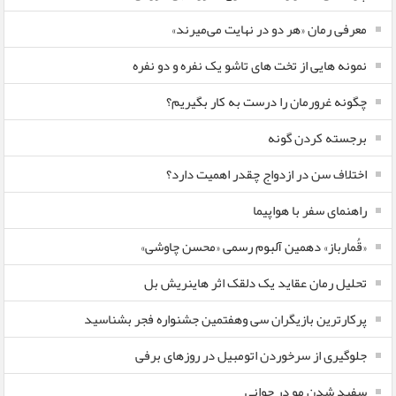
معرفی رمان «هر دو در نهایت می‌میرند»
نمونه هایی از تخت های تاشو یک نفره و دو نفره
چگونه غرورمان را درست به کار بگیریم؟
برجسته کردن گونه
اختلاف سن در ازدواج چقدر اهمیت دارد؟
راهنمای سفر با هواپیما
«قُمارباز» دهمین آلبوم رسمی «محسن چاوشی»
تحلیل رمان عقاید یک دلقک اثر هاینریش بل
پرکارترین بازیگران سی وهفتمین جشنواره فجر بشناسید
جلوگیری از سرخوردن اتومبیل در روزهای برفی
سفید شدن مو در جوانی