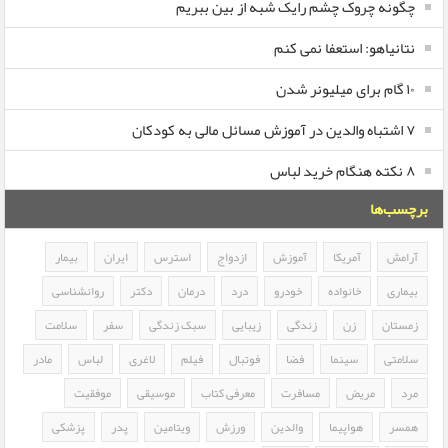
چگونه چروک چشم رایک شبه از بین ببریم
نتانیاهو: استعفا نمی کنم
۱۰ گام برای میلیونر شدن
۷ اشتباه والدین در آموزش مسائل مالی به کودکان
۸ نکته هنگام خرید لباس
برچسب‌ها
آرامش
آمریکا
آموزش
ازدواج
استرس
ایران
بیمار
بیماری
خانواده
خودرو
درد
درمان
دکتر
روانشناسی
زمستان
زن
زندگی
زیبایی
سبک زندگی
سفر
سلامت
سلامتی
سینما
فضا
فوتبال
فیلم
لاغری
لباس
مادر
مرد
مریض
مسافرت
معرفی کتاب
موسیقی
موفقیت
همسر
هواپیما
والدین
ورزش
ویتامین
پدر
پزشکی