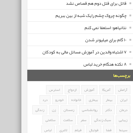
قاتل برای قتل دوم هم قصاص نشد
چگونه چروک چشم رایک شبه از بین ببریم
نتانیاهو: استعفا نمی کنم
۱۰ گام برای میلیونر شدن
۷ اشتباه والدین در آموزش مسائل مالی به کودکان
۸ نکته هنگام خرید لباس
برچسب‌ها
آرامش
آمریکا
آموزش
ازدواج
استرس
ایران
بیمار
بیماری
خانواده
خودرو
درد
درمان
دکتر
روانشناسی
زمستان
زن
زندگی
زیبایی
سبک زندگی
سفر
سلامت
سلامتی
سینما
فضا
فوتبال
فیلم
لاغری
لباس