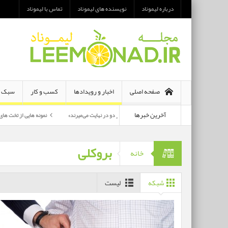
درباره لیموناد
نویسنده های لیموناد
تماس با لیموناد
صفحه اصلی
اخبار و رویدادها
کسب و کار
سبک ز
آخرین خبرها
معرفی رمان «هر دو در نهایت می‌میرند»
نمونه هایی از تخت های تاشو یک نفره و
پرکارترین بازیگران سی وهفتمین جشنواره فجر بشناسید
بروکلی
خانه
شبکه
لیست