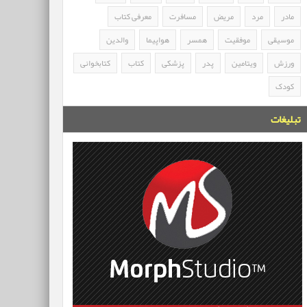
مادر
مرد
مریض
مسافرت
معرفی کتاب
موسیقی
موفقیت
همسر
هواپیما
والدین
ورزش
ویتامین
پدر
پزشکی
کتاب
کتابخوانی
کودک
تبلیغات