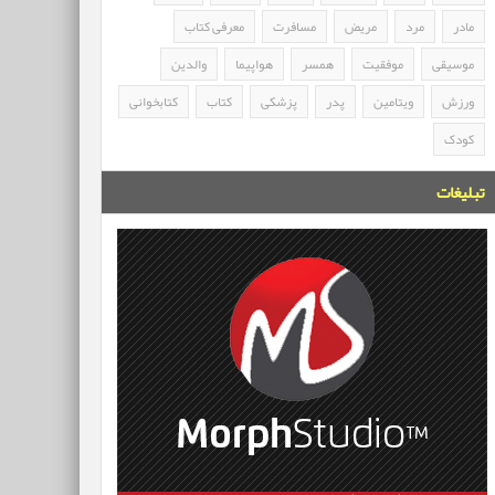
مادر
مرد
مریض
مسافرت
معرفی کتاب
موسیقی
موفقیت
همسر
هواپیما
والدین
ورزش
ویتامین
پدر
پزشکی
کتاب
کتابخوانی
کودک
تبلیغات