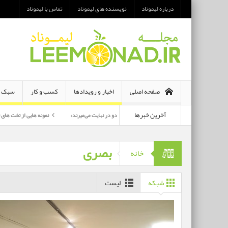
درباره لیموناد
نویسنده های لیموناد
تماس با لیموناد
صفحه اصلی
اخبار و رویدادها
کسب و کار
سبک ز
آخرین خبرها
معرفی رمان «هر دو در نهایت می‌میرند»
نمونه هایی از تخت های تاشو یک نفره و د
پرکارترین بازیگران سی وهفتمین جشنواره فجر بشناسید
بصری
خانه
شبکه
لیست