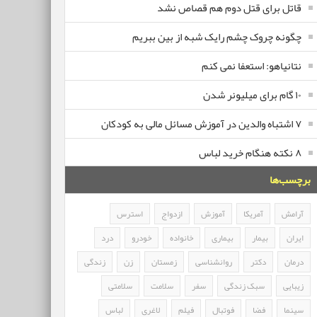
قاتل برای قتل دوم هم قصاص نشد
چگونه چروک چشم رایک شبه از بین ببریم
نتانیاهو: استعفا نمی کنم
۱۰ گام برای میلیونر شدن
۷ اشتباه والدین در آموزش مسائل مالی به کودکان
۸ نکته هنگام خرید لباس
برچسب‌ها
آرامش
آمریکا
آموزش
ازدواج
استرس
ایران
بیمار
بیماری
خانواده
خودرو
درد
درمان
دکتر
روانشناسی
زمستان
زن
زندگی
زیبایی
سبک زندگی
سفر
سلامت
سلامتی
سینما
فضا
فوتبال
فیلم
لاغری
لباس