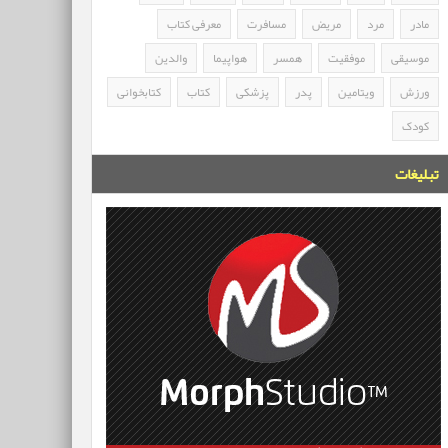
مادر
مرد
مریض
مسافرت
معرفی کتاب
موسیقی
موفقیت
همسر
هواپیما
والدین
ورزش
ویتامین
پدر
پزشکی
کتاب
کتابخوانی
کودک
تبلیغات