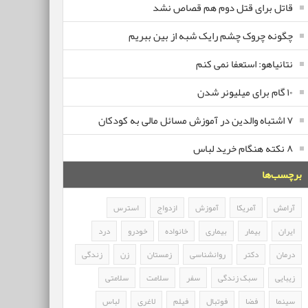
قاتل برای قتل دوم هم قصاص نشد
چگونه چروک چشم رایک شبه از بین ببریم
نتانیاهو: استعفا نمی کنم
۱۰ گام برای میلیونر شدن
۷ اشتباه والدین در آموزش مسائل مالی به کودکان
۸ نکته هنگام خرید لباس
برچسب‌ها
آرامش
آمریکا
آموزش
ازدواج
استرس
ایران
بیمار
بیماری
خانواده
خودرو
درد
درمان
دکتر
روانشناسی
زمستان
زن
زندگی
زیبایی
سبک زندگی
سفر
سلامت
سلامتی
سینما
فضا
فوتبال
فیلم
لاغری
لباس