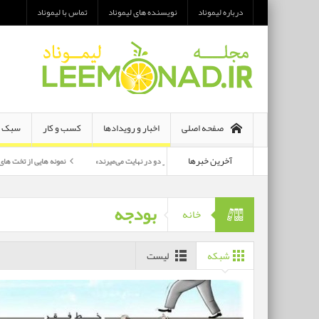
درباره لیموناد
نویسنده های لیموناد
تماس با لیموناد
صفحه اصلی
اخبار و رویدادها
کسب و کار
سبک ز
آخرین خبرها
معرفی رمان «هر دو در نهایت می‌میرند»
نمونه هایی از تخت های تاشو یک نفره و د
پرکارترین بازیگران سی وهفتمین جشنواره فجر بشناسید
بودجه
خانه
شبکه
لیست