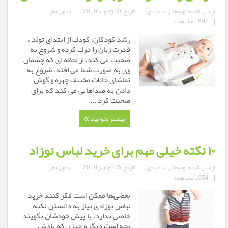
ارسال شده توسط
فرید عبدی
|
تاریخ: 20 ژانویه 2019
|
بدون نظر
|
1697 مشاهده
رشد کودکان: كودك از ابتدای تولد ،
قدرت زبان را درك كرده و شروع به
صحبت می كند. از لحظه ای كه چشمان
وی به صورت شما می افتد، شروع به
تماشای حالات مختلف چهره و گوش
دادن به صداهایی می كند كه برای
صحبت كرد ...
بیشتر بخوانید
۱۰ نکته خیلی مهم برای خرید لباس نوزاد
ارسال شده توسط
فرید عبدی
|
تاریخ: 05 نوامبر 2018
|
بدون نظر
|
1054 مشاهده
بعضی‌ها ممکن است فکر کنند خرید
لباس نوزادی نیاز به دانستن نکته
خاصی ندارد. یا پیش خودشان بگویند
بچه است دیگر و چیزی که یادش