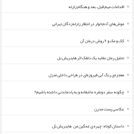
اقدامات مهم قبل، بعد و هنگام زلزله
موش‌های آدم‌خوار در انتظار زلزله‌زدگان تهرانی
کک و مک و ۶ روش درمان آن
تحلیل رمان عقاید یک دلقک اثر هاینریش بل
معجزه‌ی رنگ آبی فیروزه‌ای در طراحی داخلی منزل
چگونه سفر دونفره عاشقانه و به یادماندنی داشته باشیم؟
عکاسی پست مدرن
داستان کوتاه: چهره ی غمگین من – هاینریش بُل