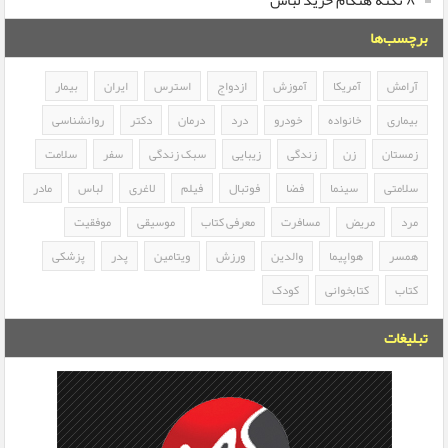
۸ نکته هنگام خرید لباس
برچسب‌ها
آرامش
آمریکا
آموزش
ازدواج
استرس
ایران
بیمار
بیماری
خانواده
خودرو
درد
درمان
دکتر
روانشناسی
زمستان
زن
زندگی
زیبایی
سبک زندگی
سفر
سلامت
سلامتی
سینما
فضا
فوتبال
فیلم
لاغری
لباس
مادر
مرد
مریض
مسافرت
معرفی کتاب
موسیقی
موفقیت
همسر
هواپیما
والدین
ورزش
ویتامین
پدر
پزشکی
کتاب
کتابخوانی
کودک
تبلیغات