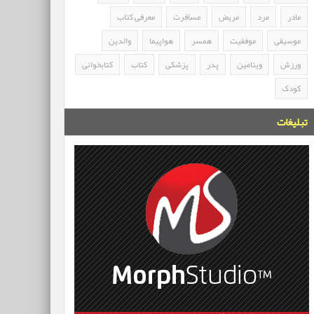
مادر
مرد
مریض
مسافرت
معرفی کتاب
موسیقی
موفقیت
همسر
هواپیما
والدین
ورزش
ویتامین
پدر
پزشکی
کتاب
کتابخوانی
کودک
تبلیغات