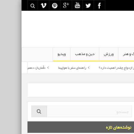
 و هنر
ورزش
دین و مذهب
ویدیو
 اهمیت دارد؟
راهنمای سفر با هواپیما
«قُمارباز» دهمین آلبوم رسمی «محسن چاوشی»
نوشته‌های تازه