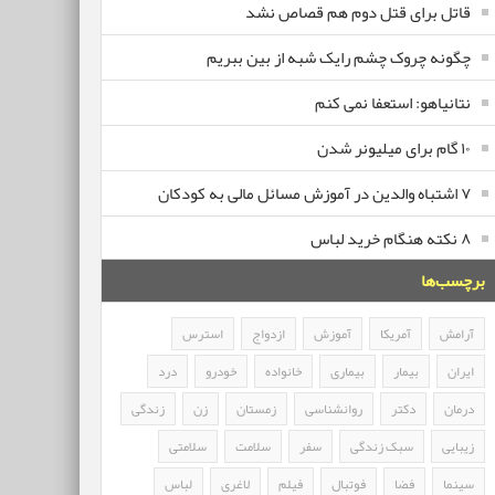
قاتل برای قتل دوم هم قصاص نشد
چگونه چروک چشم رایک شبه از بین ببریم
نتانیاهو: استعفا نمی کنم
۱۰ گام برای میلیونر شدن
۷ اشتباه والدین در آموزش مسائل مالی به کودکان
۸ نکته هنگام خرید لباس
برچسب‌ها
آرامش
آمریکا
آموزش
ازدواج
استرس
ایران
بیمار
بیماری
خانواده
خودرو
درد
درمان
دکتر
روانشناسی
زمستان
زن
زندگی
زیبایی
سبک زندگی
سفر
سلامت
سلامتی
سینما
فضا
فوتبال
فیلم
لاغری
لباس