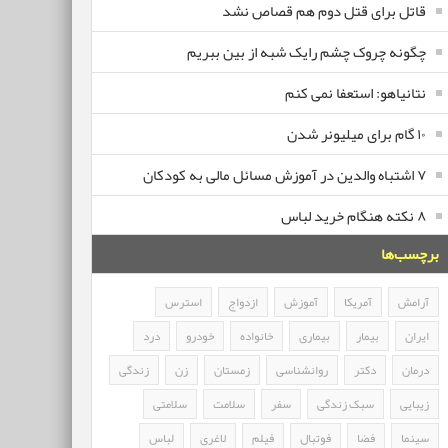
قاتل برای قتل دوم هم قصاص نشد
چگونه چروک چشم رایک شبه از بین ببریم
نتانیاهو: استعفا نمی کنم
۱۰ گام برای میلیونر شدن
۷ اشتباه والدین در آموزش مسائل مالی به کودکان
۸ نکته هنگام خرید لباس
برچسب‌ها
آرامش
آمریکا
آموزش
ازدواج
استرس
ایران
بیمار
بیماری
خانواده
خودرو
درد
درمان
دکتر
روانشناسی
زمستان
زن
زندگی
زیبایی
سبک زندگی
سفر
سلامت
سلامتی
سینما
فضا
فوتبال
فیلم
لاغری
لباس