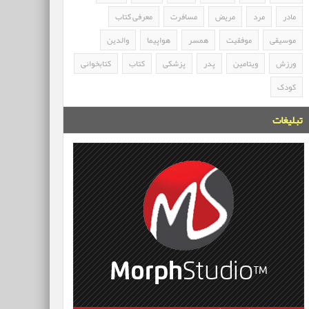
مادر
مرد
مریض
مسافرت
معرفی کتاب
موسیقی
موفقیت
همسر
هواپیما
والدین
ورزش
ویتامین
پدر
پزشکی
کتاب
کتابخوانی
کودک
تبلیغات