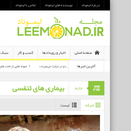
درباره لیموناد
نویسنده های لیموناد
تماس با لیموناد
صفحه اصلی
اخبار و رویدادها
کسب و کار
سبک ز
آخرین خبرها
معرفی رمان «هر دو در نهایت می‌میرند»
نمونه هایی از تخت های تاشو یک نفره و
پرکارترین بازیگران سی وهفتمین جشنواره فجر بشناسید
بیماری های تنفسی
خانه
شبکه
لیست