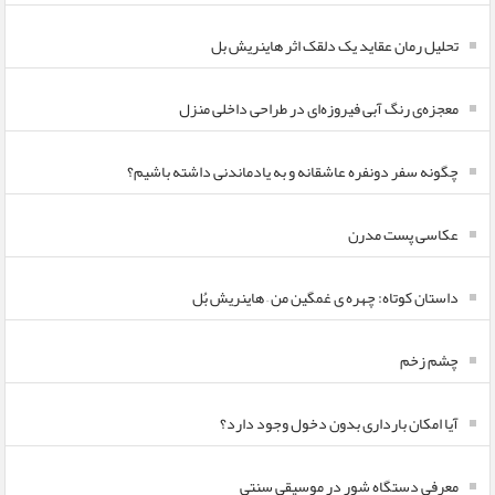
تحلیل رمان عقاید یک دلقک اثر هاینریش بل
معجزه‌ی رنگ آبی فیروزه‌ای در طراحی داخلی منزل
چگونه سفر دونفره عاشقانه و به یادماندنی داشته باشیم؟
عکاسی پست مدرن
داستان کوتاه: چهره ی غمگین من – هاینریش بُل
چشم زخم
آیا امکان بارداری بدون دخول وجود دارد؟
معرفی دستگاه شور در موسیقی سنتی