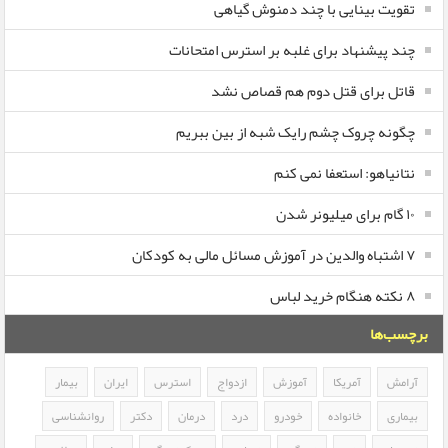
تقویت بینایی با چند دمنوش گیاهی
چند پیشنهاد برای غلبه بر استرس امتحانات
قاتل برای قتل دوم هم قصاص نشد
چگونه چروک چشم رایک شبه از بین ببریم
نتانیاهو: استعفا نمی کنم
۱۰ گام برای میلیونر شدن
۷ اشتباه والدین در آموزش مسائل مالی به کودکان
۸ نکته هنگام خرید لباس
برچسب‌ها
آرامش
آمریکا
آموزش
ازدواج
استرس
ایران
بیمار
بیماری
خانواده
خودرو
درد
درمان
دکتر
روانشناسی