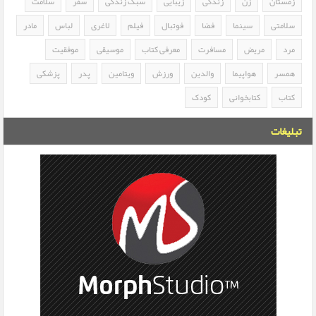
زمستان
زن
زندگی
زیبایی
سبک زندگی
سفر
سلامت
سلامتی
سینما
فضا
فوتبال
فیلم
لاغری
لباس
مادر
مرد
مریض
مسافرت
معرفی کتاب
موسیقی
موفقیت
همسر
هواپیما
والدین
ورزش
ویتامین
پدر
پزشکی
کتاب
کتابخوانی
کودک
تبلیغات