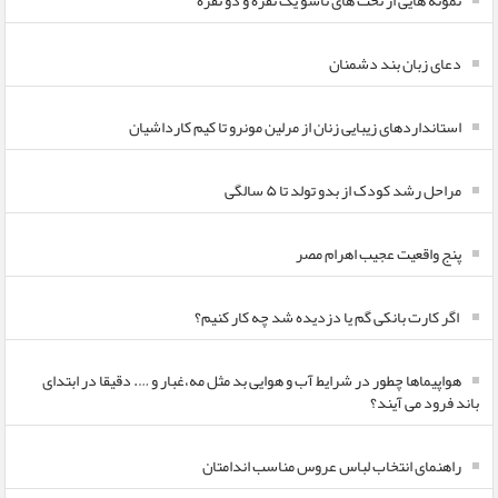
نمونه هایی از تخت های تاشو یک نفره و دو نفره
دعای زبان بند دشمنان
استانداردهای زیبایی زنان از مرلین مونرو تا کیم کارداشیان
مراحل رشد کودک از بدو تولد تا ۵ سالگی
پنج واقعیت عجیب اهرام مصر
اگر کارت بانکی گم یا دزدیده شد چه کار کنیم؟
هواپیماها چطور در شرایط آب و هوایی بد مثل مه،غبار و …. دقیقا در ابتدای
باند فرود می آیند؟
راهنمای انتخاب لباس عروس مناسب اندامتان