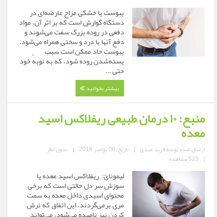
یبوست یا خشکی مزاج عارضه‌ای در
دستگاه گوارش است که بر اثر آن، مواد
دفعی در رودهٔ بزرگ سفت می‌شوند و
دفع آنها با درد و سختی همراه می‌شود.
یبوستِ حاد ممکن است سبب
بسته‌شدن روده شود، که به نوبهٔ خود
حتی ...
بیشتر بخوانید
منبع: ۱۰ درمان طبیعی ریفلاکس اسید
معده
ارسال شده توسط
فرید عبدی
|
تاریخ: 06 نوامبر 2018
|
بدون نظر
|
523 مشاهده
لیمونائ: ریفلاکس اسید معده یا
سوزش سر دل حالتی است که برخی
محتوای اسیدی داخل معده به سمت
مری برمی‌گردند. این اتفاق که ترش
کردن نیز نامیده می‌شود، می‌تواند