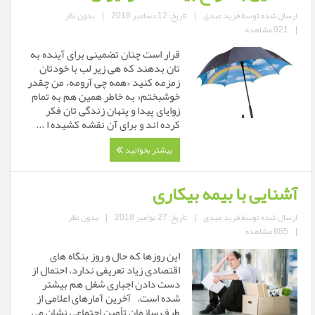
ارسال شده توسط
فرید عبدی
|
تاریخ: 12 دسامبر 2018
|
بدون نظر
|
921 مشاهده
قرار است چنان تضمینی برای آینده به
تان بدهند که هی زیر لب با خودتان
زمزمه کنید «همه چی آرومه، من چقدر
خوشبختم» به خاطر همین هم به تمام
زوایای پیدا و پنهان زندگی تان فکر
کرده اند و برای آن نقشه کشیده ا ...
بیشتر بخوانید
آشنایی با بیمه بیکاری
ارسال شده توسط
فرید عبدی
|
تاریخ: 27 نوامبر 2018
|
بدون نظر
|
885 مشاهده
این روزها که حال و روز بنگاه های
اقتصادی زیاد تعریفی ندارد، احتمال از
دست دادن اجباری شغل هم بیشتر
شده است. آخرین آمارهای اعلامی از
طرف سازمان تأمین اجتماعی نشان می