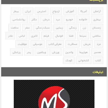
آرامش
آمریکا
آموزش
ازدواج
استرس
ایران
بیمار
بیماری
خانواده
خودرو
درد
درمان
دکتر
روانشناسی
زمستان
زن
زندگی
زیبایی
سبک زندگی
سفر
سلامت
سلامتی
سینما
فضا
فوتبال
فیلم
لاغری
لباس
مادر
مرد
مریض
مسافرت
معرفی کتاب
موسیقی
موفقیت
همسر
هواپیما
والدین
ورزش
ویتامین
پدر
پزشکی
کتاب
کتابخوانی
کودک
تبلیغات