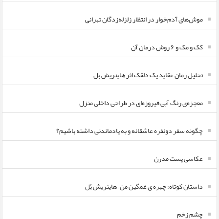
موش‌های آدم‌خوار در انتظار زلزله‌زدگان تهرانی
کک و مک و ۶ روش درمان آن
تحلیل رمان عقاید یک دلقک اثر هاینریش بل
معجزه‌ی رنگ آبی فیروزه‌ای در طراحی داخلی منزل
چگونه سفر دونفره عاشقانه و به یادماندنی داشته باشیم؟
عکاسی پست مدرن
داستان کوتاه: چهره ی غمگین من – هاینریش بُل
چشم زخم