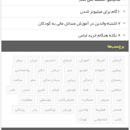
۱۰ گام برای میلیونر شدن
۷ اشتباه والدین در آموزش مسائل مالی به کودکان
۸ نکته هنگام خرید لباس
برچسب‌ها
آرامش
آمریکا
آموزش
ازدواج
استرس
ایران
بیمار
بیماری
خانواده
خودرو
درد
درمان
دکتر
روانشناسی
زمستان
زن
زندگی
زیبایی
سبک زندگی
سفر
سلامت
سلامتی
سینما
فضا
فوتبال
فیلم
لاغری
لباس
مادر
مرد
مریض
مسافرت
معرفی کتاب
موسیقی
موفقیت
همسر
هواپیما
والدین
ورزش
ویتامین
پدر
پزشکی
کتاب
کتابخوانی
کودک