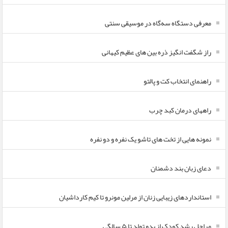
معرفی دستگاه سه‌گاه در موسیقی سنتی
راز شگفت انگیز ذره بین های عظیم کیهانی
راهنمای انتخاب کت و پالتو
راههای درمان کبد چرب
نمونه هایی از تخت های تاشو یک نفره و دو نفره
دعای زبان بند دشمنان
استانداردهای زیبایی زنان از مرلین مونرو تا کیم کارداشیان
مراحل رشد کودک از بدو تولد تا ۵ سالگی