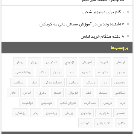
۱۰ گام برای میلیونر شدن
۷ اشتباه والدین در آموزش مسائل مالی به کودکان
۸ نکته هنگام خرید لباس
برچسب‌ها
آرامش
آمریکا
آموزش
ازدواج
استرس
ایران
بیمار
بیماری
خانواده
خودرو
درد
درمان
دکتر
روانشناسی
زمستان
زن
زندگی
زیبایی
سبک زندگی
سفر
سلامت
سلامتی
سینما
فضا
فوتبال
فیلم
لاغری
لباس
مادر
مرد
مریض
مسافرت
معرفی کتاب
موسیقی
موفقیت
همسر
هواپیما
والدین
ورزش
ویتامین
پدر
پزشکی
کتاب
کتابخوانی
کودک