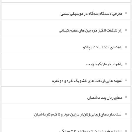
معرفی دستگاه سه‌گاه در موسیقی سنتی
راز شگفت انگیز ذره بین های عظیم کیهانی
راهنمای انتخاب کت و پالتو
راههای درمان کبد چرب
نمونه هایی از تخت های تاشو یک نفره و دو نفره
دعای زبان بند دشمنان
استانداردهای زیبایی زنان از مرلین مونرو تا کیم کارداشیان
مراحل رشد کودک از بدو تولد تا ۵ سالگی