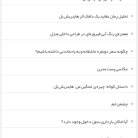
تحلیل رمان عقاید یک دلقک اثر هاینریش بل
معجزه‌ی رنگ آبی فیروزه‌ای در طراحی داخلی منزل
چگونه سفر دونفره عاشقانه و به یادماندنی داشته باشیم؟
عکاسی پست مدرن
داستان کوتاه: چهره ی غمگین من – هاینریش بُل
چشم زخم
آیا امکان بارداری بدون دخول وجود دارد؟