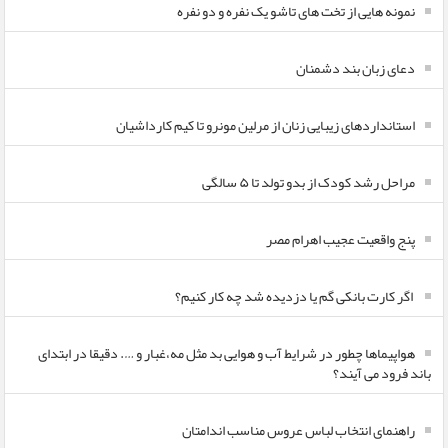
نمونه هایی از تخت های تاشو یک نفره و دو نفره
دعای زبان بند دشمنان
استانداردهای زیبایی زنان از مرلین مونرو تا کیم کارداشیان
مراحل رشد کودک از بدو تولد تا ۵ سالگی
پنج واقعیت عجیب اهرام مصر
اگر کارت بانکی گم یا دزدیده شد چه کار کنیم؟
هواپیماها چطور در شرایط آب و هوایی بد مثل مه،غبار و …. دقیقا در ابتدای
باند فرود می آیند؟
راهنمای انتخاب لباس عروس مناسب اندامتان