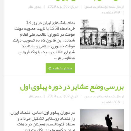
ارسال شده توسط
فرید عبدی
|
تاریخ: 05 ژانویه 2019
|
بدون نظر
|
949 مشاهده
تمام بانک‌های ایران در روز 18
خردادماه 1358 با تایید مصوبه دولت
موقت در شورای انقلاب، ملی اعلام
شدند. این قانون که به تصویب دولت
موقت جمهوری اسلامی و به تایید
شورای انقلاب رسید، با واکنش‌های
متفاوتی م ...
بیشتر بخوانید
بررسی وضع عشایر در دوره پهلوی اول
ارسال شده توسط
فرید عبدی
|
تاریخ: 02 ژانویه 2019
|
بدون نظر
|
815 مشاهده
در دوران پهلوی اول اساس اقتصاد ایران
را اقتصاد روستایی تشکیل می‌داد و
سلطه فئودالیسم همچنان در دهات
ایران حکمفرما بود. اکثریت تام