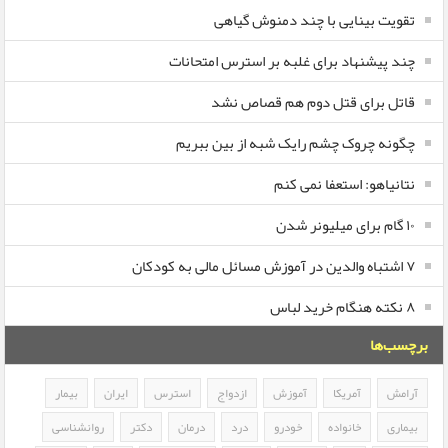
تقویت بینایی با چند دمنوش گیاهی
چند پیشنهاد برای غلبه بر استرس امتحانات
قاتل برای قتل دوم هم قصاص نشد
چگونه چروک چشم رایک شبه از بین ببریم
نتانیاهو: استعفا نمی کنم
۱۰ گام برای میلیونر شدن
۷ اشتباه والدین در آموزش مسائل مالی به کودکان
۸ نکته هنگام خرید لباس
برچسب‌ها
آرامش
آمریکا
آموزش
ازدواج
استرس
ایران
بیمار
بیماری
خانواده
خودرو
درد
درمان
دکتر
روانشناسی