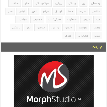
زمستان
زن
زندگی
زیبایی
سبک زندگی
سفر
سلامت
سلامتی
سینما
فضا
فوتبال
فیلم
لاغری
لباس
مادر
مرد
مریض
مسافرت
معرفی کتاب
موسیقی
موفقیت
همسر
هواپیما
والدین
ورزش
ویتامین
پدر
پزشکی
کتاب
کتابخوانی
کودک
تبلیغات