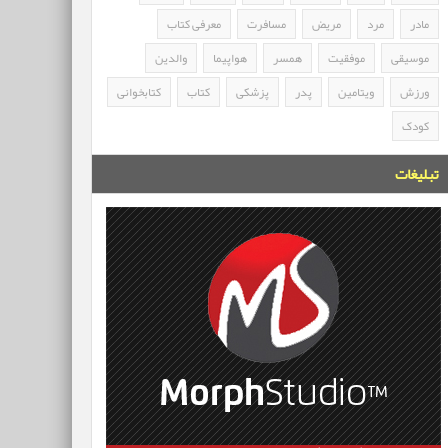
مادر
مرد
مریض
مسافرت
معرفی کتاب
موسیقی
موفقیت
همسر
هواپیما
والدین
ورزش
ویتامین
پدر
پزشکی
کتاب
کتابخوانی
کودک
تبلیغات