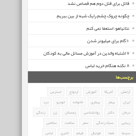
قاتل برای قتل دوم هم قصاص نشد
چگونه چروک چشم رایک شبه از بین ببریم
نتانیاهو: استعفا نمی کنم
۱۰ گام برای میلیونر شدن
۷ اشتباه والدین در آموزش مسائل مالی به کودکان
۸ نکته هنگام خرید لباس
برچسب‌ها
آرامش
آمریکا
آموزش
ازدواج
استرس
ایران
بیمار
بیماری
خانواده
خودرو
درد
درمان
دکتر
روانشناسی
زمستان
زن
زندگی
زیبایی
سبک زندگی
سفر
سلامت
سلامتی
سینما
فضا
فوتبال
فیلم
لاغری
لباس