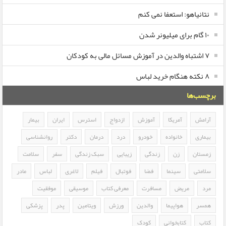
نتانیاهو: استعفا نمی کنم
۱۰ گام برای میلیونر شدن
۷ اشتباه والدین در آموزش مسائل مالی به کودکان
۸ نکته هنگام خرید لباس
برچسب‌ها
آرامش
آمریکا
آموزش
ازدواج
استرس
ایران
بیمار
بیماری
خانواده
خودرو
درد
درمان
دکتر
روانشناسی
زمستان
زن
زندگی
زیبایی
سبک زندگی
سفر
سلامت
سلامتی
سینما
فضا
فوتبال
فیلم
لاغری
لباس
مادر
مرد
مریض
مسافرت
معرفی کتاب
موسیقی
موفقیت
همسر
هواپیما
والدین
ورزش
ویتامین
پدر
پزشکی
کتاب
کتابخوانی
کودک