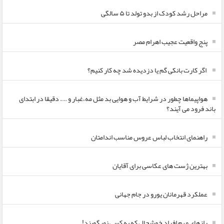
مراحل رشد کودک از بدو تولد تا ۵ سالگی
پنج واقعیت عجیب اهرام مصر
اگر کارت بانکی گم یا دزدیده شد چه کار کنیم؟
هواپیماها چطور در شرایط آب و هوایی بد مثل مه،غبار و …. دقیقا در ابتدای
باند فرود می آیند؟
راهنمای انتخاب لباس عروس مناسب اندامتان
بهترین ژست های عکاسی برای آقایان
عملکرد قهرمانان یورو در جام جهانی
رازهای مهم افراد خوشحال که به کسی نمیگویند!