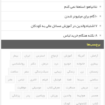
نتانیاهو: استعفا نمی کنم
۱۰ گام برای میلیونر شدن
۷ اشتباه والدین در آموزش مسائل مالی به کودکان
۸ نکته هنگام خرید لباس
برچسب‌ها
آرامش
آمریکا
آموزش
ازدواج
استرس
ایران
بیمار
بیماری
خانواده
خودرو
درد
درمان
دکتر
روانشناسی
زمستان
زن
زندگی
زیبایی
سبک زندگی
سفر
سلامت
سلامتی
سینما
فضا
فوتبال
فیلم
لاغری
لباس
مادر
مرد
مریض
مسافرت
معرفی کتاب
موسیقی
موفقیت
همسر
هواپیما
والدین
ورزش
ویتامین
پدر
پزشکی
کتاب
کتابخوانی
کودک