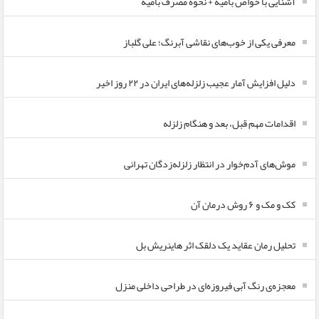
آشنایی با خواص بامیه + نحوه مصرف بامیه
معرفی یکی از خوب‌های نقاشی آبرنگ؛ علی گلباز
دلیل افزایش آمار عجیب زلزله‌های ایران در ۲۲ روز اخیر
اقدامات مهم قبل، بعد و هنگام زلزله
موش‌های آدم‌خوار در انتظار زلزله‌زدگان تهرانی
کک و مک و ۶ روش درمان آن
تحلیل رمان عقاید یک دلقک اثر هاینریش بل
معجزه‌ی رنگ آبی فیروزه‌ای در طراحی داخلی منزل