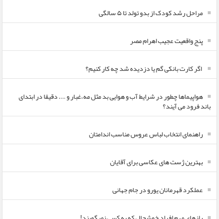
مراحل رشد کودک از بدو تولد تا ۵ سالگی
پنج واقعیت عجیب اهرام مصر
اگر کارت بانکی گم یا دزدیده شد چه کار کنیم؟
هواپیماها چطور در شرایط آب و هوایی بد مثل مه،غبار و …. دقیقا در ابتدای
باند فرود می آیند؟
راهنمای انتخاب لباس عروس مناسب اندامتان
بهترین ژست های عکاسی برای آقایان
عملکرد قهرمانان یورو در جام جهانی
رازهای مهم افراد خوشحال که به کسی نمیگویند!