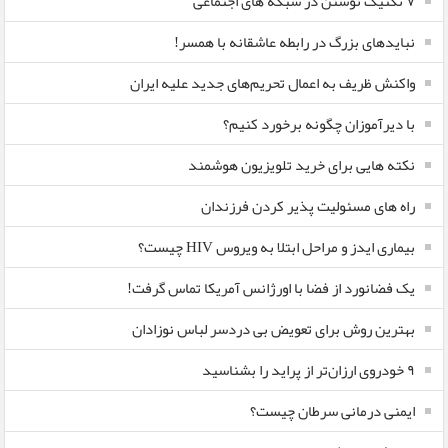
۷ تکنیک نوشتن در شبکه های اجتماعی
نبایدهای بزرگ در رابطه عاشقانه با همسر!
واکنش ظریف به اعمال تحریم‌های جدید علیه ایران
با دیرآموزان چگونه برخورد کنیم؟
نکته هایی برای خرید تلویزیون هوشمند
راه های مسئولیت پذیر کردن فرزندان
بیماری ایدز و مراحل ابتلا به ویروس HIV چیست؟
یک فضانورد از فضا با اورژانس آمریکا تماس گرفت!
بهترین روش برای تعویض بی دردسر لباس نوزادان
٩ خودروی ارزان‌تر از پراید را بشناسید
ایمنی درمانی سرطان چیست؟