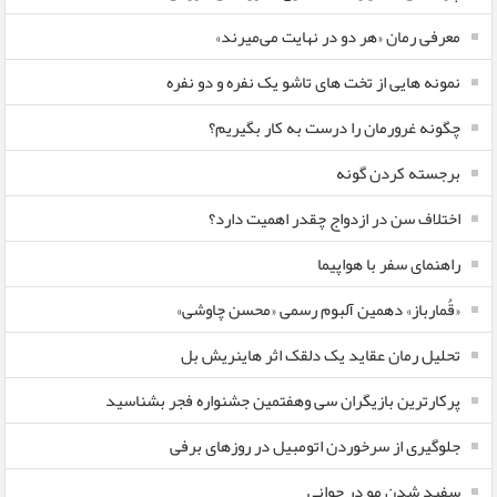
معرفی رمان «هر دو در نهایت می‌میرند»
نمونه هایی از تخت های تاشو یک نفره و دو نفره
چگونه غرورمان را درست به کار بگیریم؟
برجسته کردن گونه
اختلاف سن در ازدواج چقدر اهمیت دارد؟
راهنمای سفر با هواپیما
«قُمارباز» دهمین آلبوم رسمی «محسن چاوشی»
تحلیل رمان عقاید یک دلقک اثر هاینریش بل
پرکارترین بازیگران سی وهفتمین جشنواره فجر بشناسید
جلوگیری از سرخوردن اتومبیل در روزهای برفی
سفید شدن مو در جوانی