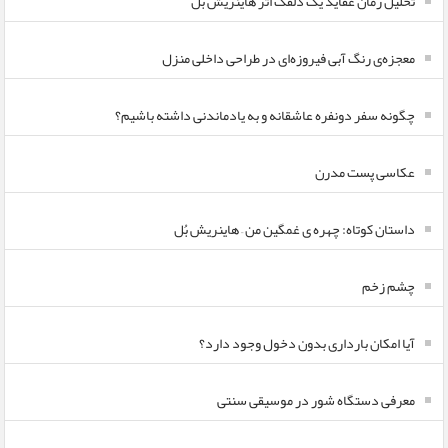
تحلیل رمان عقاید یک دلقک اثر هاینریش بل
معجزه‌ی رنگ آبی فیروزه‌ای در طراحی داخلی منزل
چگونه سفر دونفره عاشقانه و به یادماندنی داشته باشیم؟
عکاسی پست مدرن
داستان کوتاه: چهره ی غمگین من – هاینریش بُل
چشم زخم
آیا امکان بارداری بدون دخول وجود دارد؟
معرفی دستگاه شور در موسیقی سنتی