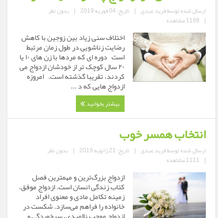
ارسال شده توسط
فرید عبدی
|
تاریخ: 04 فوریه 2019
|
بدون نظر
|
1198 مشاهده
اختلاف سنی زیاد بین زوجین با کاهش
رضایت زناشویی در طول زمان مرتبط
است دوره ای که مردها با زن های ۱۰ یا
۲۰ سال کوچک تر از خودشان ازدواج می
کردند، تقریبا گذشته است. امروزه
ازدواج هایی که د ...
بیشتر بخوانید
انتخاب همسر خوب
ارسال شده توسط
فرید عبدی
|
تاریخ: 21 ژانویه 2019
|
بدون نظر
|
1111 مشاهده
ازدواج بزرگ‌ترین و مهمترین فصل
کتاب زندگی انسان است. ازدواج موفق،
زمینه تکامل مادی و معنوی افراد
خانواده را فراهم می‌سازد. شکست در
ازدواج موجب ناامیدی، سرخوردگی و