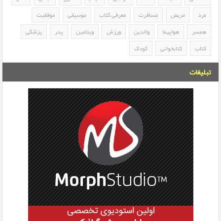
مرد
مریض
مسافرت
معرفی کتاب
موسیقی
موفقیت
همسر
هواپیما
والدین
ورزش
ویتامین
پدر
پزشکی
کتاب
کتابخوانی
کودک
تبلیغات