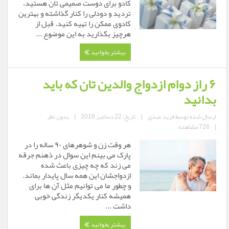
کادو برای دوست صمیمی تان هستید،
تردید و دودلی را کنار گذاشته و بهترین
کادوی ممکن را تهیه کنید. قبل از
هرچیز بگذارید به این موضوع ...
بیشتر بخوانید
۶ راز دوام ازدواج والدین تان که باید
بدانید
ارسال شده توسط
فرید عبدی
|
تاریخ: 22 دسامبر 2018
|
بدون نظر
|
726 مشاهده
هر وقت زن و شوهرهای ۹۰ ساله را در
پارک می بینم این سوال در ذهنم جرقه
می زند که چه چیزی باعث شده
ازدواجشان این همه سال پایدار بماند.
و چطور ما می توانیم مثل آن ها برای
همیشه کنار یکدیگر زندگی خوبی
داشت ...
بیشتر بخوانید