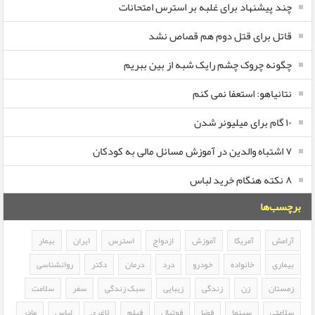
چند پیشنهاد برای غلبه بر استرس امتحانات
قاتل برای قتل دوم هم قصاص نشد
چگونه چروک چشم رایک شبه از بین ببریم
نتانیاهو: استعفا نمی کنم
۱۰ گام برای میلیونر شدن
۷ اشتباه والدین در آموزش مسائل مالی به کودکان
۸ نکته هنگام خرید لباس
برچسب‌ها
آرامش
آمریکا
آموزش
ازدواج
استرس
ایران
بیمار
بیماری
خانواده
خودرو
درد
درمان
دکتر
روانشناسی
زمستان
زن
زندگی
زیبایی
سبک زندگی
سفر
سلامت
سلامتی
سینما
فضا
فوتبال
فیلم
لاغری
لباس
مادر