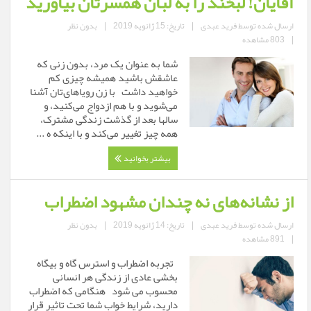
آقایان! لبخند را به لبان همسرتان بیاورید
ارسال شده توسط
فرید عبدی
|
تاریخ: 15 ژانویه 2019
|
بدون نظر
|
803 مشاهده
شما به عنوان یک مرد، بدون زنی که
عاشقش باشید همیشه چیزی کم
خواهید داشت‎ با زن رویاهای‌تان آشنا
می‌شوید و با هم ازدواج می‌کنید، و
سالها بعد از گذشت زندگی مشترک،
همه چیز تغییر می‌کند و با اینکه ه ...
بیشتر بخوانید
از نشانه‌های نه چندان مشهود اضطراب
ارسال شده توسط
فرید عبدی
|
تاریخ: 14 ژانویه 2019
|
بدون نظر
|
891 مشاهده
تجربه اضطراب و استرس گاه و بیگاه
بخشی عادی از زندگی هر انسانی
محسوب می شود هنگامی که اضطراب
دارید، شرایط خواب شما تحت تاثیر قرار