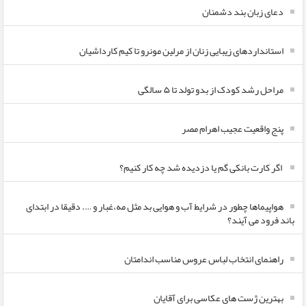
دعای زبان بند دشمنان
استانداردهای زیبایی زنان از مرلین مونرو تا کیم کارداشیان
مراحل رشد کودک از بدو تولد تا ۵ سالگی
پنج واقعیت عجیب اهرام مصر
اگر کارت بانکی گم یا دزدیده شد چه کار کنیم؟
هواپیماها چطور در شرایط آب و هوایی بد مثل مه،غبار و …. دقیقا در ابتدای
باند فرود می آیند؟
راهنمای انتخاب لباس عروس مناسب اندامتان
بهترین ژست های عکاسی برای آقایان