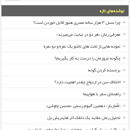
نوشته‌های تازه
چرا عسل ۳ هزار ساله‌ مصری هنوز قابل خوردن است؟
معرفی رمان «هر دو در نهایت می‌میرند»
نمونه هایی از تخت های تاشو یک نفره و دو نفره
چگونه غرورمان را درست به کار بگیریم؟
برجسته کردن گونه
اختلاف سن در ازدواج چقدر اهمیت دارد؟
راهنمای سفر با هواپیما
«قُمارباز» دهمین آلبوم رسمی «محسن چاوشی»
تحلیل رمان عقاید یک دلقک اثر هاینریش بل
پرکارترین بازیگران سی وهفتمین جشنواره فجر بشناسید