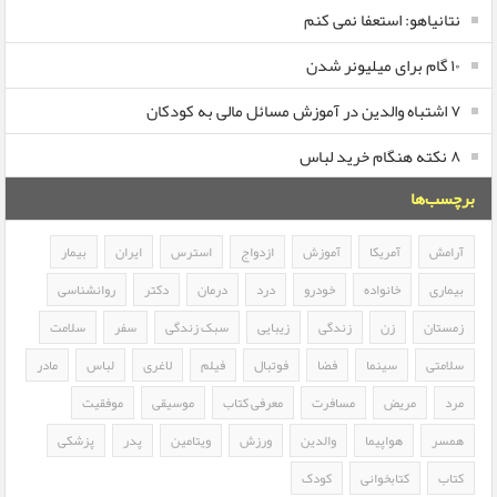
نتانیاهو: استعفا نمی کنم
۱۰ گام برای میلیونر شدن
۷ اشتباه والدین در آموزش مسائل مالی به کودکان
۸ نکته هنگام خرید لباس
برچسب‌ها
آرامش
آمریکا
آموزش
ازدواج
استرس
ایران
بیمار
بیماری
خانواده
خودرو
درد
درمان
دکتر
روانشناسی
زمستان
زن
زندگی
زیبایی
سبک زندگی
سفر
سلامت
سلامتی
سینما
فضا
فوتبال
فیلم
لاغری
لباس
مادر
مرد
مریض
مسافرت
معرفی کتاب
موسیقی
موفقیت
همسر
هواپیما
والدین
ورزش
ویتامین
پدر
پزشکی
کتاب
کتابخوانی
کودک