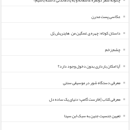
چگونه سفر دونفره عاشقانه و به یادماندنی داشته باشیم؟
عکاسی پست مدرن
داستان کوتاه: چهره ی غمگین من – هاینریش بُل
چشم زخم
آیا امکان بارداری بدون دخول وجود دارد؟
معرفی دستگاه شور در موسیقی سنتی
معرفی کتاب | فارست گامپ؛ دنیای یک ساده دل
تعیین جنسیت جنین به سبک ابن سینا