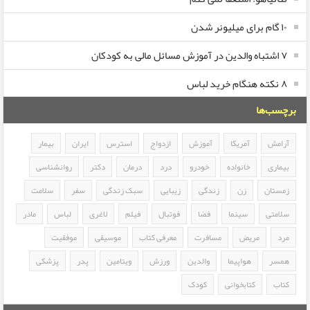
۱۰ گام برای میلیونر شدن
۷ اشتباه والدین در آموزش مسائل مالی به کودکان
۸ نکته هنگام خرید لباس
برچسب‌ها
آرامش
آمریکا
آموزش
ازدواج
استرس
ایران
بیمار
بیماری
خانواده
خودرو
درد
درمان
دکتر
روانشناسی
زمستان
زن
زندگی
زیبایی
سبک زندگی
سفر
سلامت
سلامتی
سینما
فضا
فوتبال
فیلم
لاغری
لباس
مادر
مرد
مریض
مسافرت
معرفی کتاب
موسیقی
موفقیت
همسر
هواپیما
والدین
ورزش
ویتامین
پدر
پزشکی
کتاب
کتابخوانی
کودک