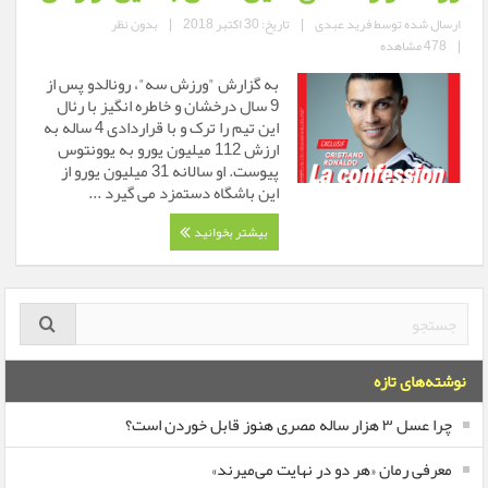
ارسال شده توسط
فرید عبدی
|
تاریخ: 30 اکتبر 2018
|
بدون نظر
|
478 مشاهده
به گزارش "ورزش سه"، رونالدو پس از
9 سال درخشان و خاطره انگیز با رئال
این تیم را ترک و با قراردادی 4 ساله به
ارزش 112 میلیون یورو به یوونتوس
پیوست. او سالانه 31 میلیون یورو از
این باشگاه دستمزد می گیرد ...
بیشتر بخوانید
نوشته‌های تازه
چرا عسل ۳ هزار ساله‌ مصری هنوز قابل خوردن است؟
معرفی رمان «هر دو در نهایت می‌میرند»