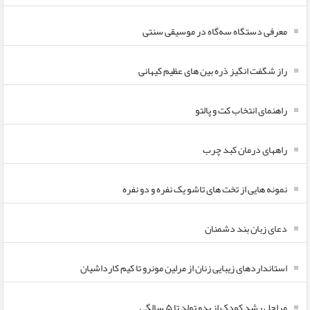
معرفی دستگاه سه‌گاه در موسیقی سنتی
راز شگفت انگیز ذره بین های عظیم کیهانی
راهنمای انتخاب کت و پالتو
راههای درمان کبد چرب
نمونه هایی از تخت های تاشو یک نفره و دو نفره
دعای زبان بند دشمنان
استانداردهای زیبایی زنان از مرلین مونرو تا کیم کارداشیان
مراحل رشد کودک از بدو تولد تا ۵ سالگی