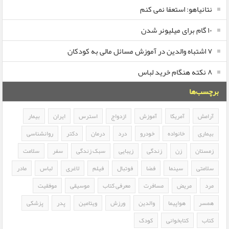
نتانیاهو: استعفا نمی کنم
۱۰ گام برای میلیونر شدن
۷ اشتباه والدین در آموزش مسائل مالی به کودکان
۸ نکته هنگام خرید لباس
برچسب‌ها
آرامش
آمریکا
آموزش
ازدواج
استرس
ایران
بیمار
بیماری
خانواده
خودرو
درد
درمان
دکتر
روانشناسی
زمستان
زن
زندگی
زیبایی
سبک زندگی
سفر
سلامت
سلامتی
سینما
فضا
فوتبال
فیلم
لاغری
لباس
مادر
مرد
مریض
مسافرت
معرفی کتاب
موسیقی
موفقیت
همسر
هواپیما
والدین
ورزش
ویتامین
پدر
پزشکی
کتاب
کتابخوانی
کودک