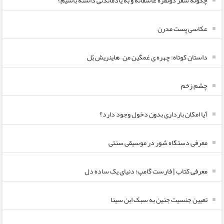
چگونه سفر دونفره عاشقانه و به یادماندنی داشته باشیم؟
عکاسی پست مدرن
داستان کوتاه: چهره ی غمگین من – هاینریش بُل
چشم زخم
آیا امکان بارداری بدون دخول وجود دارد؟
معرفی دستگاه شور در موسیقی سنتی
معرفی کتاب | فارست گامپ؛ دنیای یک ساده دل
تعیین جنسیت جنین به سبک ابن سینا