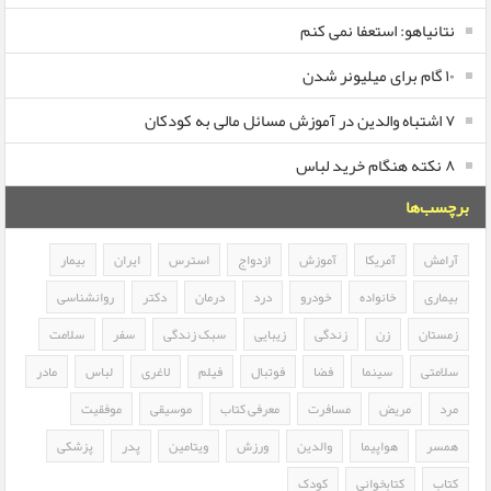
نتانیاهو: استعفا نمی کنم
۱۰ گام برای میلیونر شدن
۷ اشتباه والدین در آموزش مسائل مالی به کودکان
۸ نکته هنگام خرید لباس
برچسب‌ها
آرامش
آمریکا
آموزش
ازدواج
استرس
ایران
بیمار
بیماری
خانواده
خودرو
درد
درمان
دکتر
روانشناسی
زمستان
زن
زندگی
زیبایی
سبک زندگی
سفر
سلامت
سلامتی
سینما
فضا
فوتبال
فیلم
لاغری
لباس
مادر
مرد
مریض
مسافرت
معرفی کتاب
موسیقی
موفقیت
همسر
هواپیما
والدین
ورزش
ویتامین
پدر
پزشکی
کتاب
کتابخوانی
کودک