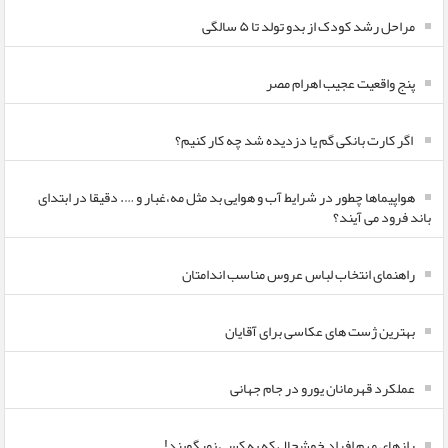
مراحل رشد کودک از بدو تولد تا ۵ سالگی
پنج واقعیت عجیب اهرام مصر
اگر کارت بانکی گم یا دزدیده شد چه کار کنیم؟
هواپیماها چطور در شرایط آب و هوایی بد مثل مه،غبار و …. دقیقا در ابتدای
باند فرود می آیند؟
راهنمای انتخاب لباس عروس مناسب اندامتان
بهترین ژست های عکاسی برای آقایان
عملکرد قهرمانان یورو در جام جهانی
رازهای مهم افراد خوشحال که به کسی نمیگویند!