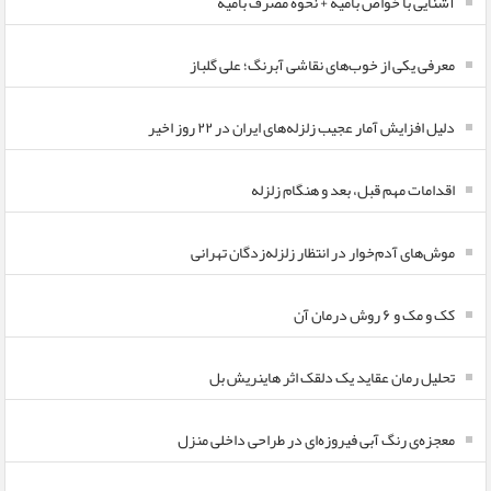
آشنایی با خواص بامیه + نحوه مصرف بامیه
معرفی یکی از خوب‌های نقاشی آبرنگ؛ علی گلباز
دلیل افزایش آمار عجیب زلزله‌های ایران در ۲۲ روز اخیر
اقدامات مهم قبل، بعد و هنگام زلزله
موش‌های آدم‌خوار در انتظار زلزله‌زدگان تهرانی
کک و مک و ۶ روش درمان آن
تحلیل رمان عقاید یک دلقک اثر هاینریش بل
معجزه‌ی رنگ آبی فیروزه‌ای در طراحی داخلی منزل