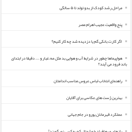
مراحل رشد کودک از بدو تولد تا ۵ سالگی
پنج واقعیت عجیب اهرام مصر
اگر کارت بانکی گم یا دزدیده شد چه کار کنیم؟
هواپیماها چطور در شرایط آب و هوایی بد مثل مه،غبار و …. دقیقا در ابتدای
باند فرود می آیند؟
راهنمای انتخاب لباس عروس مناسب اندامتان
بهترین ژست های عکاسی برای آقایان
عملکرد قهرمانان یورو در جام جهانی
رازهای مهم افراد خوشحال که به کسی نمیگویند!