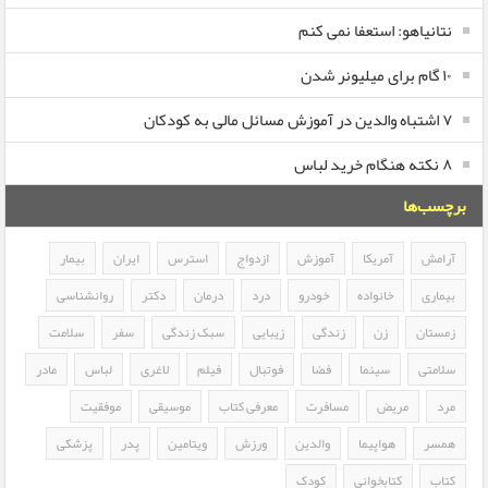
نتانیاهو: استعفا نمی کنم
۱۰ گام برای میلیونر شدن
۷ اشتباه والدین در آموزش مسائل مالی به کودکان
۸ نکته هنگام خرید لباس
برچسب‌ها
آرامش
آمریکا
آموزش
ازدواج
استرس
ایران
بیمار
بیماری
خانواده
خودرو
درد
درمان
دکتر
روانشناسی
زمستان
زن
زندگی
زیبایی
سبک زندگی
سفر
سلامت
سلامتی
سینما
فضا
فوتبال
فیلم
لاغری
لباس
مادر
مرد
مریض
مسافرت
معرفی کتاب
موسیقی
موفقیت
همسر
هواپیما
والدین
ورزش
ویتامین
پدر
پزشکی
کتاب
کتابخوانی
کودک