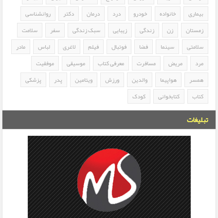
بیماری
خانواده
خودرو
درد
درمان
دکتر
روانشناسی
زمستان
زن
زندگی
زیبایی
سبک زندگی
سفر
سلامت
سلامتی
سینما
فضا
فوتبال
فیلم
لاغری
لباس
مادر
مرد
مریض
مسافرت
معرفی کتاب
موسیقی
موفقیت
همسر
هواپیما
والدین
ورزش
ویتامین
پدر
پزشکی
کتاب
کتابخوانی
کودک
تبلیغات