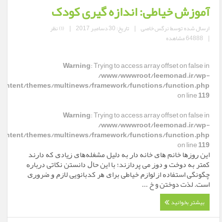
آموزش خیاطی: اندازه گیری کودک
ارسال شده توسط
نرگس خاصی
|
تاریخ: 30 دسامبر 2017
|
(۱) نظر
|
64888 مشاهده
Warning
: Trying to access array offset on false in
/www/wwwroot/leemonad.ir/wp-
content/themes/multinews/framework/functions/function.php
on line
119
Warning
: Trying to access array offset on false in
/www/wwwroot/leemonad.ir/wp-
content/themes/multinews/framework/functions/function.php
on line
119
ﺍﯾﻦ ﺭﻭﺯﻫﺎ ﺧﺎﻧﻢ ﻫﺎﯼ ﺧﺎﻧﻪ ﺩﺍﺭ ﺑﻪ ﺩﻟﯿﻞ ﻣﺸﻐﻠﻪ‌ﻫﺎﯼ ﺯﯾﺎﺩﯼ ﮐﻪ ﺩﺍﺭﻧﺪ
ﮐﻤﺘﺮ ﺑﻪ ﺩﻭﺧﺖ ﻭ ﺩﻭﺯ ﻣﯽ ﭘﺮﺩﺍﺯﻧﺪ؛ ﺑﺎ ﺍﯾﻦ ﺣﺎﻝ ﺩﺍﻧﺴﺘﻦ ﻧﮑﺎﺗﯽ ﺩﺭﺑﺎﺭﻩ
ﭼﮕﻮﻧﮕﯽ ﺍﺳﺘﻔﺎﺩﻩ ﺍﺯ ﻟﻮﺍﺯﻡ ﺧﯿﺎﻃﯽ ﺑﺮﺍﯼ ﻫﺮ ﮐﺪﺑﺎﻧﻮﯾﯽ ﻻﺯﻡ ﻭ ﺿﺮﻭﺭﯼ
ﺍﺳﺖ. لذت دوختن و خ ...
بیشتر بخوانید