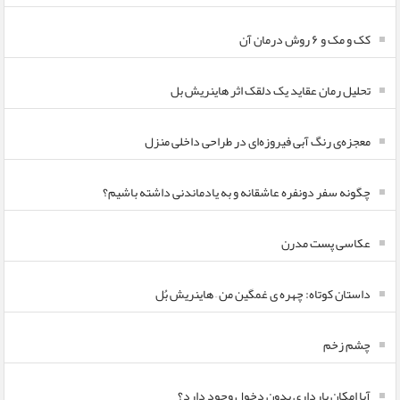
کک و مک و ۶ روش درمان آن
تحلیل رمان عقاید یک دلقک اثر هاینریش بل
معجزه‌ی رنگ آبی فیروزه‌ای در طراحی داخلی منزل
چگونه سفر دونفره عاشقانه و به یادماندنی داشته باشیم؟
عکاسی پست مدرن
داستان کوتاه: چهره ی غمگین من – هاینریش بُل
چشم زخم
آیا امکان بارداری بدون دخول وجود دارد؟