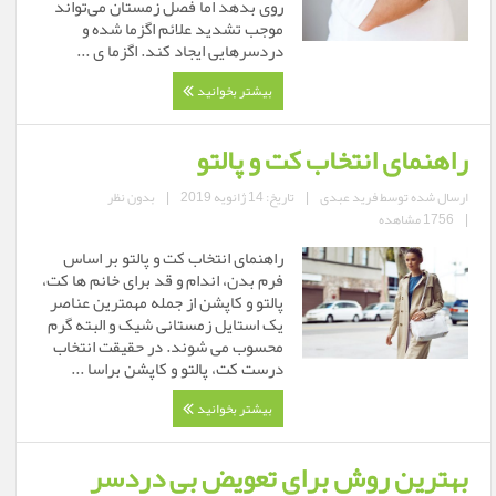
روی بدهد اما فصل زمستان می‌تواند
موجب تشدید علائم اگزما شده و
دردسرهایی ایجاد کند. اگزما ی ...
بیشتر بخوانید
راهنمای انتخاب کت و پالتو
ارسال شده توسط
فرید عبدی
|
تاریخ: 14 ژانویه 2019
|
بدون نظر
|
1756 مشاهده
راهنمای انتخاب کت و پالتو بر اساس
فرم بدن، اندام و قد برای خانم ها کت،
پالتو و کاپشن از جمله مهمترین عناصر
یک استایل زمستانی شیک و البته گرم
محسوب می شوند. در حقیقت انتخاب
درست کت، پالتو و کاپشن براسا ...
بیشتر بخوانید
بهترین روش برای تعویض بی دردسر